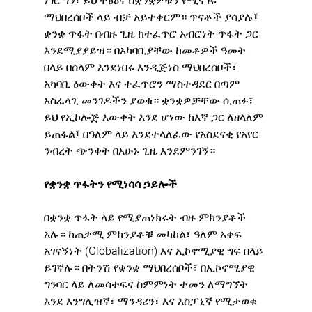
ነገር ግን፣ ይህ ተፅዕኖ በቋንቋዎቹን የሚናገሩ 
ማህበረሰቦች ላይ ብቻ አይተቀርም። ጥናቶች ያሳያሉ፤ 
ቋንቋ ጥፋት በብዙ ጊዜ ከተፈጥሮ አብሮነት ጥፋት ጋር 
እንደሚያያይዝ። በአካባቢያቸው ከመቶዎች ዓመት 
በላይ በሰላም እንደነበሩ እንዲጅነስ ማህበረሰቦች፣ 
አካባቢ ዕውቀት እና ተፈጥሮን ማስተዳደር በጣም 
አስፈላጊ መንገዶችን ያወቁ። ቋንቋዎቻቸው ሲጠፉ፣ 
ይህ የኢኮሎጅ እውቀት እንደ ሆነው ከእኛ ጋር ለዘላለም 
ይጠፋል፤ በዓለም ላይ እንደተላለፈው የአስደናቂ የአየር 
ንብረት ጭንቀት በአሁኑ ጊዜ እንደምንገኝ።
የቋንቋ ጥፋትን የሚነሳሳ ኃይሎች
በቋንቋ ጥፋት ላይ የሚያጠነክሩት ብዙ ምክንያቶች 
አሉ። ከጠቃሚ ምክንያቶቹ መካከል፣ ዓለም አቀፍ 
አገናኝነት (Globalization) እና ኢኮኖሚያዊ ግፍ በላይ 
ይገኛሉ። በትንሽ የቋንቋ ማህበረሰቦች፣ በኢኮኖሚያዊ 
ግንባር ላይ ለመሳተፍና ስምምነት ተመን ለማግኘት 
እንደ እንግሊዝኛ፣ ማንዳሪን፣ እና እስፓኒኛ የሚታወቁ 