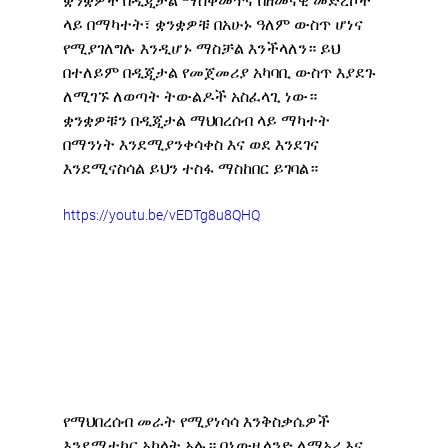
ቋንቋዎች በዲጂታል ማስቀመጥና በዘመናዊ መድረኮች 
ላይ በማካተት፣ ቋንቋዎቹ በአሁኑ ዓለም ውስጥ ሆነና 
የሚያገለግሉ እንዲሆኑ ማስቻል እንችላለን። ይህ 
በተለይም በዲጂታል የመጀመሪያ አካባቢ ውስጥ እያደጉ 
ለሚገኙ ለወጣት ትውልዶች አስፈላጊ ነው። 
ቋንቋዎቹን በዲጂታል ማህበረሰብ ላይ ማካተት 
በማንነት እንደሚያንቀሳቀስ እና ወደ እንደገና 
እንደሚናስሳል ይህን ተስፋ ማስከበር ይገባል።
https://youtu.be/vEDTg8u8QHQ
የማህበረሰብ መራት የሚያነሳሳ እንቅስቃሴዎች 
እንደሚተኮር አካላት አሉ። በኒውዚላንድ ለማኦሪ እና 