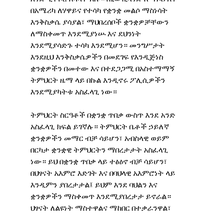
በአሜሪካ ለሃዋይና የተሳካ የቋንቋ መልሶ ማስነሳት 
እንቅስቃሴ ያሳያል፣ ማህበረሰቦች ቋንቋዎቻቸውን 
ለማስቀመጥ እንደሚያነሡ እና ደህንነት 
እንደሚያሳድጉ ተሳካ እንደሚሆን። መንግሥታት 
እንደዚህ እንቅስቃሴዎችን በመደገፍ የእንዲጅነስ 
ቋንቋዎችን በመተው እና በተደጋጋሚ በአስተማማኝ 
ትምህርት ዜማ ላይ በኩል እንዲኖሩ ፖሊሲዎችን 
እንደሚያካትቱ አስፈላጊ ነው።
ትምህርት ስርዓቶች በቋንቋ ጥበቃ ውስጥ እንደ አንድ 
አስፈላጊ ክፍል ይገኛሉ። ትምህርት ቤቶች ኃይለኛ 
ቋንቋዎችን መማር ብቻ ሳይሆን፣ አብስላዊ ወይም 
በርካታ ቋንቋዊ ትምህርትን ማበረታታት አስፈላጊ 
ነው። ይህ በቋንቋ ጥበቃ ላይ ተፅዕኖ ብቻ ሳይሆን፣ 
በህፃናት አእምሮ እድገት እና በባህላዊ አእምሮነት ላይ 
እንዲምን ያበረታታል፤ ይህም እንደ ባህልን እና 
ቋንቋዎችን ማስቀመጥ እንደሚያበረታታ ይኖራል። 
ህፃናት ለልዩነት ማስተዋልና ማከበር በተቃራንዋል፣ 