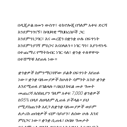
በዲጂታል ዘመን ውስጥ፣ ቴክኖሎጂ በዓለም አቀፍ ድርሻ 
እንደምንገናኝ፣ ከባህላዊ ማህበረሰቦች ጋር 
እንደምንነጋገር፣ እና መረጃን በቋንቋ ሁሉ በፍጥነት 
እንደምንያገኝ ምስጋና እናበላለን። ነገር ግን፣ እያንዳንዱ 
በተጨማሪ የማትከብር ነገር ሳለ፣ ቋንቋ ተለዋዋጭ 
በተሸማቹ እየጠፋ ነው።
ቋንቋዎች ከምንማርባቸው ይልቅ በፍጥነት እየጠፉ 
ነው። ቋንቋ ባለሙያዎች ከሁለት ሳምንት አንድ ቋንቋ 
እንደሚጠፋ ይገልጻሉ። በዚህ ክፍል መቶ ዓመት 
መጨረሻ እስከዚያን ዓለም አቀፍ 7,000 ቋንቋዎች 
ከ95% በላይ ለዘላለም ሊጠፋ ይችላል። ይህ 
የሚያስጨንቅ አደጋ ለቋንቋ ባለሙያዎች ወይም 
ለታሪክ ጠባቂዎች ብቻ ሳይሆን፣ ለሰው ሁሉ እንደ 
ምስጋና ነው። ቋንቋ ሲጠፋ፣ በብዙ ዓመታት 