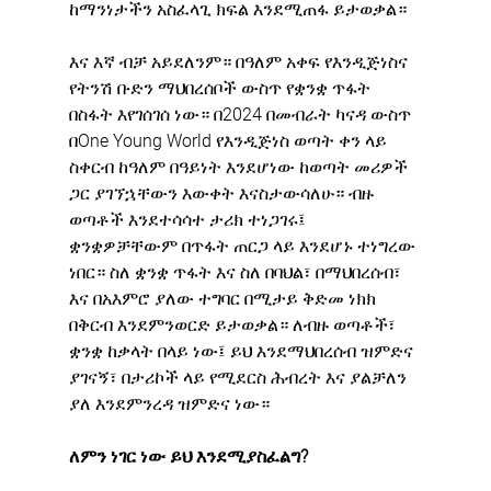
ከማንነታችን አስፈላጊ ክፍል እንደሚጠፋ ይታወቃል።
እና እኛ ብቻ አይደለንም። በዓለም አቀፍ የእንዲጅነስና 
የትንሽ ቡድን ማህበረሰቦች ውስጥ የቋንቋ ጥፋት 
በስፋት እየገሰገሰ ነው። በ2024 በመብራት ካናዳ ውስጥ 
በOne Young World የእንዲጅነስ ወጣት ቀን ላይ 
ስቀርብ ከዓለም በዓይነት እንደሆነው ከወጣት መሪዎች 
ጋር ያገኘኋቸውን እውቀት እናስታውሳለሁ። ብዙ 
ወጣቶች እንደተሳሳተ ታሪክ ተነጋገሩ፤ 
ቋንቋዎቻቸውም በጥፋት ጠርጋ ላይ እንደሆኑ ተነግረው 
ነበር። ስለ ቋንቋ ጥፋት እና ስለ በባህል፣ በማህበረሰብ፣ 
እና በአእምሮ ያለው ተግባር በሚታይ ቅድመ ነክክ 
በቅርብ እንደምንወርድ ይታወቃል። ለብዙ ወጣቶች፣ 
ቋንቋ ከቃላት በላይ ነው፤ ይህ እንደማህበረሰብ ዝምድና 
ያገናኝ፣ በታሪኮች ላይ የሚደርስ ሕብረት እና ያልቻለን 
ያለ እንደምንረዳ ዝምድና ነው።
ለምን ነገር ነው ይህ እንደሚያስፈልግ?