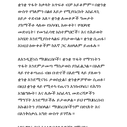
ቋንቋ ጥፋት ከቃላት አጥፍቶ ብቻ አይቆምም። በቋንቋ 
ውስጥ የዓለምን በልዩ እይታ የሚያበረክት አስፈላጊ 
ዕይታ ተደብቆ አለ። ቋንቋ ለመቶዎች ዓመታት 
ያከማችቶ ላለው የአካባቢ እውቀት፣ የባህላዊ 
መድሀኒት፣ የመንፈሳዊ አስተምህሮች፣ እና የሕይወት 
አካሄድ እንደሚያስተላልፍ ያስታውሳል። ቋንቋ ሲጠፋ፣ 
እነዚህ ዕውቀቶችም ከእኛ ጋር ለዘላለም ይጠፋሉ።
ለእንዲጅነስ ማህበረሰቦች፣ ቋንቋ ጥፋት የማንነትን 
ጥፋት እንደምታመጣ ማስታወስ ያስፈልጋል። በአለም 
ላይ የተቆጣጠሩ ብዙ ቡድኖች በእድሜ ላይ ያለውን 
ቋንቋ እንደሚናገሩ ታወስቷል፤ ቋንቋዎቻቸው ሲጠፉ፣ 
በዚህ ቋንቋ ላይ የሚተካ የጤናን እንክብካቤ፣ የሕግን 
አገልግሎት፣ እና ሌሎች አስፈላጊ መድረሻዎችን 
ማግኘት እንደማይችሉ ይታወቃል። ይህ የማህበረሰብ 
እኩልነትን ያስበላል፣ ማህበረሰቦችንም በድህነት እና 
በእንቅስቃሴ አግድ ውስጥ ይገኛሉ።