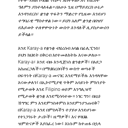
የተቀማጠለ የባህል ጥበቃና አስተዋፅኦ እና የበረከት 
ዓለምን ያስተላለፋል። በአሁኑ ጊዜ በማይደርስ ሁኔታ 
እንዳንደርስ፣ ቋንቋ ጥፋትን ማቋረጥ የጊዜው እንደሆነ 
ተግባራዊ ማስተዋል ነው። ይህን አለም ቋንቋ በበዝሃ 
የሕይወት ተለዋዋጭነት ውስጥ እንዳለች ሊያስታውሰን 
ይችላል።
እንደ Karay-a የቋንቋ ብሄረሰብ አባል በፊሊፒንስ፣ 
ይህን ክህደት በቅርብ እየተመለከትኩ እናውቃለሁ። 
Karay-a፣ እንደ ብዙ እንዲጅነስ ቋንቋዎች፣ በአደጋ 
አስጠርጋለች። በማህበረሰባችን ውስጥ ወጣቶች 
በፍጥነት በKaray-a መናገር እንደማይችሉ እንዳላቸው 
እናውቃለን፤ በኢኮኖሚያዊ ጥቅም አሳይነት ምክንያት 
የሚታወቅ እንደ Filipino ወይም እንግሊዝኛ 
የሚታወቅ ቋንቋ እንደሚሳሳተው። ነገር ግን፣ በዚህ 
ሽግግር ምን እንደምንስቀምስ እንደምንያንጠብቅ? 
በKaray-a እንደ በምስላችን ተያይዞ እንደሆነው 
የተነጋገሩት ታሪኮች፣ ዜማዎች፣ እና የባህል 
ዝምድናዎች እያሰፈረ ነው፤ እነሱም ከተጠፋ በኋላ 