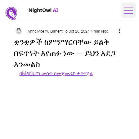
Anna Mae Yu Lamentillo
Oct 20, 2024
4 min read
ቋንቋዎች ከምንማርባቸው ይልቅ
በፍጥነት እየጠፉ ነው — ይህን አደጋ
እንመልስ
በMedium ውስጥ በመጀመሪያ ታትሟል