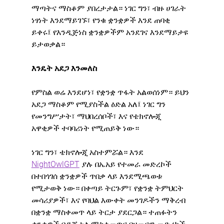
ማጣትና ማስቆም ያበረታታል። ነገር ግን፣ ብዙ ሀገራት 
ነፃነት እንደማይገኙ፣ የንቁ ቋንቋዎች እንደ ጠባቂ 
ይቀሩ፤ የእንዲጅነስ ቋንቋዎችም አንደገና እንደማይታዩ 
ይታወቃል።
እንዴት አደጋ እንመለስ
የምስል ወሬ እንደሆነ፣ የቋንቋ ጥፋት አልወሰነም። ይህን 
አደጋ ማስቆም የሚያስችል ዕድል አለ፤ ነገር ግን 
የመንግሥታት፣ ማህበረሰቦች፣ እና የቴክኖሎጂ 
አዋቂዎች ተባባሪነት የሚጠይቅ ነው።
ነገር ግን፣ ቴክኖሎጂ አስተምሯል። እንደ 
NightOwlGPT
 ያሉ በኤአይ የተመራ መድረኮች 
በተበጎገሰ ቋንቋዎች ጥበቃ ላይ እንደሚጫወቱ 
የሚታወቅ ነው። በቀጣይ ትርጉም፣ የቋንቋ ትምህርት 
መሳሪያዎች፣ እና የባህል እውቀት መንገዶችን ማቅረብ 
በቋንቋ ማስቀመጥ ላይ ትርታ ያደርጋል። ተጠፉትን 