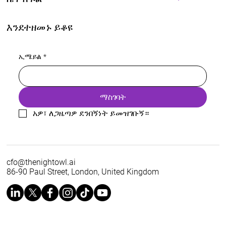
እንደተዘመኑ ይቆዩ
ኢሜይል
*
ማስገባት
አዎ፣ ለጋዜጣዎ ደንበኝነት ይመዝገቡኝ።
cfo@thenightowl.ai
86-90 Paul Street, London, United Kingdom