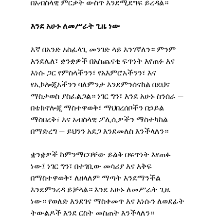
በአብስላዊ ምርቃት ውስጥ እንደሚደግፍ ይረዳል።
እንደ አሁኑ ለመሥራት ጊዜ ነው
እኛ በአንድ አስፈላጊ መንገድ ላይ እንገኛለን። ምንም 
እንደሌለ፣ ቋንቋዎች በአስጨናቂ ፍጥነት እየጠፉ እና 
እነሱ ጋር የምስላችንን፣ የአእምሮአችንን፣ እና 
የኢኮሎጂአችንን ባለምንታ እንደምንሰናከል በደህና 
ማስታወስ ያስፈልጋል። ነገር ግን፣ እንደ አሁኑ ስንሰራ — 
በቴክኖሎጂ ማስተዋወቅ፣ ማህበረሰቦችን በኃይል 
ማስበረቅ፣ እና አብስላዊ ፖሊሲዎችን ማስተካከል 
በማድረግ — ይህንን አደጋ እንደመለስ እንችላለን።
ቋንቋዎች ከምንማርባቸው ይልቅ በፍጥነት እየጠፉ 
ነው፤ ነገር ግን፣ በተገቢው መሳሪያ እና እቅፍ 
በማስተዋወቅ፣ ለዘላለም ማጣት እንደማንችል 
እንደምንረዳ ይቻላል። እንደ አሁኑ ለመሥራት ጊዜ 
ነው። የወለድ እንደገና ማስቀመጥ እና እነሱን ለወደፊት 
ትውልዶች እንደ ርስት መስጠት እንችላለን።