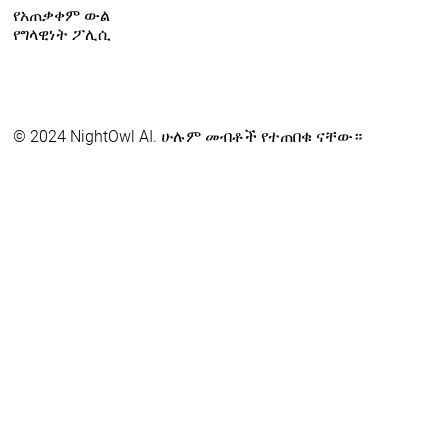
የአጠቃቀም ውል
የግላዊነት ፖሊሲ
© 2024 NightOwl AI. ሁሉም መብቶች የተጠበቁ ናቸው።