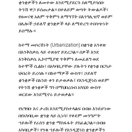
ቋንቋዎችን ለመተው እንደሚያደርጉ ስለሚያሳሰቡ 
ትንሽ ዋጋ ይሰጡታል። በተለይም ወጣት ትውልዶች፣ 
የዘመናዊ አለም ጥቅምን ለማግኘት በእንግሊዝኛ ወይም 
በሌሎች ኃይለኛ ቋንቋዎች ላይ ለማድረግ ተበሳጭነት 
ይሰማሉ።
ከተማ መቦረሽነት (Urbanization) በቋንቋ አንቀጽ 
በእንቅስቃሴ ላይ ተጽዕኖ ይደረጋል። ሰዎች እንደ 
እንቅስቃሴ ኢኮኖሚያዊ ጥቅምን ለመፈለግ ወደ 
ከተሞች ሲልኩ፣ በአካባቢያቸው ያሉትን የቋንቋ በርካታ 
ህብረት ይረሳሉ። በከተማዎች ውስጥ፣ ኃይለኛ 
ቋንቋዎች በአንድ ቀን ይታወቃሉ፤ የእንዲጅነስ ወይም 
የትንሽ ቋንቋዎች ግን በማህበረሰብ አካሄድ ውስጥ 
ወርደው እንደሚኖሩ ይታወቃል።
የአግባቡ እና ታሪክ እንደሚያስተላልፍ በብዙ እንደሆነው 
በየአካባቢው ቋንቋ ላይ ሲነሳ፣ የቀደም መንግሥት 
ኀይሎች የራስን ቋንቋ ማስፋፋት ያስፈልጋል። በብዙ 
አካባቢዎች፣ የንቁ ኀይሎች የእንዲጅነስ ቋንቋዎችን 