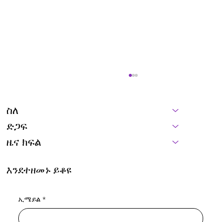
ስለ
ድጋፍ
እኛ ገና ቀንድ አለን
ዜና ክፍል
እንደተዘመኑ ይቆዩ
ኢሜይል
*