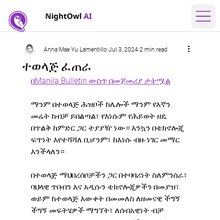
Anna Mae Yu Lamentillo
Jul 3, 2024
2 min read
ተወላጅ ፈጠራ
በManila Bulletin ውስጥ በመጀመሪያ ታትሟል
ማንም በተወላጅ ሕዝቦች ከሌሎች ማንም የእኛን 
መሬት ከብቻ ይበልጣል፣ የእነሱም የሕይወት ዘዴ 
በጥልቅ ከምድር ጋር ተያያዥ ነው። እንኳን በቴክኖሎጂ 
ፍጥነት እየተሻሻለ ቢሆንም፣ ከእነሱ ብዙ ነገር መማር 
እንችላለን።
በተወላጅ ማህበረሰቦቻችን ጋር በተባባሪነት ስለምንሰራ፣ 
ባህላዊ ጥበብን እና አዲሱን ቴክኖሎጂዎችን በመያዝ፣ 
ወይም ከተወላጅ እውቀት በመመለስ ለዘመናዊ ችግኝ 
ችግኝ መፍትሄዎች ማግኘት፣ ለሰብአዊነት ብቻ 