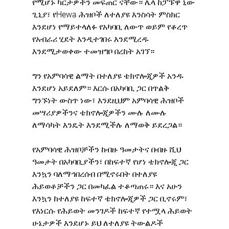
የሚሆኑ ካርታዎችን መፍጠር ናቸው። ሌላ ከፓፑዋ ኒው 
ጊኒያ፣ የHewa ሕዝቦች ለተለያዩ እንስሳት ምስክር 
እንደሆነ የማይተላለፉ የአካባቢ ለውጥ ወይም የቆረጥ 
የአብራሪ ሂደት እንዲተገበሩ እንደሚረዱ 
እንደሚታወቀው ተመዝግቦ በረከት አገኘ።
ግን የአምባሳዊ ልማት በተለያዩ ቴክኖሎጂዎች አንዱ 
እንደሆነ አይደለም። እርሱ በአካባቢ ጋር በጥልቅ 
ግንኙነት ውስጥ ነው፣ እንደዚህም አምባሳዊ ሕዝቦች 
መሣሪያዎችንና ቴክኖሎጂዎችን ሙሉ ለሙሉ 
ለማሳካት እንዴት እንደሚችሉ ለማወቅ ይደረጋል።
የአምባሳዊ ሕዝቦቻችን ከብዙ ዓመታትና በብዙ ሺህ 
ዓመታት በአካባቢያችን፣ በከፍተኛ የሆነ ቴክኖሎጂ ጋር 
እንኳን ባለማኅበረሰብ በሚኖሩበት በተለያዩ 
ሕይወቶቻችን ጋር በመካፈል ተቆጣጠሩ። እና አሁን 
እንኳን ከተለያዩ ከፍተኛ ቴክኖሎጂዎች ጋር ቢኖሩም፣ 
የእነርሱ የሕይወት መንገዶች ከፍተኛ የተሟላ ሕይወት 
ሁኔታዎች እንደሆኑ ይህ ለተለያዩ ትውልዶች 