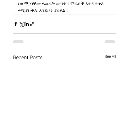
ስለሚገባቸው የመሬት ውበትና ምርቶች እንዲቀጥሉ 
የሚያስችሉ እንደሆነ ያሳያል።
See All
Recent Posts