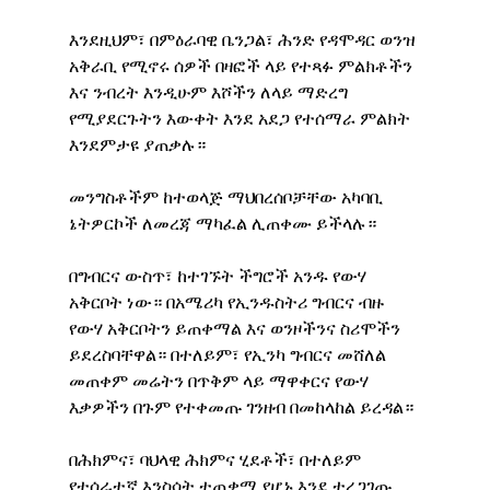
እንደዚህም፣ በምዕራባዊ ቤንጋል፣ ሕንድ የዳሞዳር ወንዝ 
አቅራቢ የሚኖሩ ሰዎች በዛፎች ላይ የተጻፉ ምልክቶችን 
እና ንብረት እንዲሁም እሾችን ለላይ ማድረግ 
የሚያደርጉትን እውቀት እንደ አደጋ የተሰማራ ምልክት 
እንደምታዩ ያጠቃሉ።
መንግስቶችም ከተወላጅ ማህበረሰቦቻቸው አካባቢ 
ኔትዎርኮች ለመረጃ ማካፈል ሊጠቀሙ ይችላሉ።
በግብርና ውስጥ፣ ከተገኙት ችግሮች አንዱ የውሃ 
አቅርቦት ነው። በአሜሪካ የኢንዱስትሪ ግብርና ብዙ 
የውሃ አቅርቦትን ይጠቀማል እና ወንዞችንና ስሪሞችን 
ይደረስባቸዋል። በተለይም፣ የኢንካ ግብርና መሸለል 
መጠቀም መሬትን በጥቅም ላይ ማዋቀርና የውሃ 
እቃዎችን በጉም የተቀመጡ ገንዘብ በመከላከል ይረዳል።
በሕክምና፣ ባህላዊ ሕክምና ሂደቶች፣ በተለይም 
የተሰራተኛ እንስሳት ተጠቃሚ የሆኑ እንደ ተረጋገጡ 