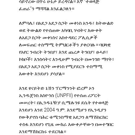
ሳይኖረው በጥሩ ሁኔታ ይረዳናል። እኛ “ተወላጅ 
ፈጠራ”ን ማሻሻል እንፈልጋለን።
ለምሳሌ፣ በአደጋ አደጋ ስጋት መቀነስ አንዱ፣ ከትውልድ 
ወደ ትውልድ የተሰጠው አካባቢ ሃብትና እውቀት 
ለአደጋ ስጋት መቀነስና አስተዳደር ፖሊሲዎች 
ለመፍጠር ተስማሚ ትምህርቶችን ያቀርባሉ። ባህላዊ 
የአየር ንብረት ትንበያ፣ እንደ ጨረቃ ትንበያ፣ ፀሓይ፣ 
ኮከቦች፣ እንስሳትና እንዲሁም ንብረት በመንገድ ማየት፣ 
በአደጋ አደጋ ስጋት መቀነስ የሚያደርጉ ተስማሚ 
እውቀት እንደሆነ ያሳያል።
እንደ ዩናይትድ ኔሽን ፐርማንንት ፎረም ኦን 
ኢንዱጀንስ እስዮንስ (UNPFII) የተሰጠ ሪፖርት 
መሠረት፣ በኢንዱኔዥያ ሲሜሉንዩ ደሴት የተወላጅ 
እንደሆነ እንደ 2004 ዓ.ም. እንደሚሆን የኢንዲያን 
የውቅያኖስ ባሕር ቱሚንስማዊ አደጋን ለማሽከርከር 
ተስፋ እንደሆነ የጊዜ ሙከራ እውቀታቸውን በመተግበር 
እንደማሽከርከሩ ተደርጓል።