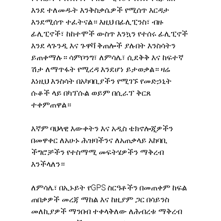
እንደ ተለመዱት እንቅስቃሴዎች የሚሰጥ እርዳታ 
እንደሚሰጥ ተፈትናል። እዚህ በፊሊፒንስ፣ ብዙ 
ፊሊፒኖች፣ ከከተሞች ውስጥ እንኳን የተሰሩ ፊሊፒኖች 
እንደ ላጉንዲ እና ጉዋቫ ቅጠሎች ያሉበት እንስሳትን 
ይጠቀማሉ። ሳምቦንግ፣ ለምሳሌ፣ ሲደቅቅ እና ከፍተኛ 
ሽታ ለማጥፋት የሚረዳ እንደሆነ ይታወቃል። ዛሬ 
እነዚህ እንስሳት በአካባቢያችን የሚገኙ የመድኃኒት 
ሱቆች ላይ በካፕሱል ወይም በሲራፕ ቅርጸ 
ተቀምጠዋል።
እኛም ባህላዊ እውቀትን እና አዲስ ቴክኖሎጂዎችን 
በመዋቀር ለአሁኑ ሕዝባችንና ለአጠቃላይ አከባቢ 
ችግሮቻችን የተስማሚ መፍትሄዎችን ማቅረብ 
እንችላለን።
ለምሳሌ፣ በኢኑይት የGPS ስርዓቶችን በመጠቀም ከፍል 
ጠበቃዎች መረጃ ማከል እና ከዚያም ጋር በሳይንስ 
መለኪያዎች ማንበብ ተቀላቅለው ለሕብረቱ ማቅረብ 