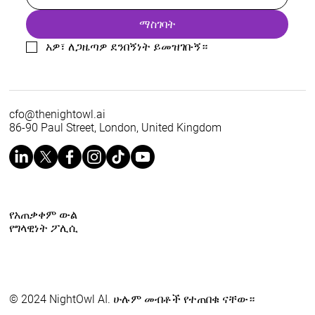
ማስገባት
አዎ፣ ለጋዜጣዎ ደንበኝነት ይመዝገቡኝ።
cfo@thenightowl.ai
86-90 Paul Street, London, United Kingdom
የአጠቃቀም ውል
የግላዊነት ፖሊሲ
© 2024 NightOwl AI. ሁሉም መብቶች የተጠበቁ ናቸው።