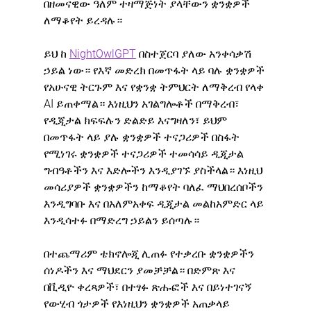
በዘመናዊው ዓለም ተዛማጅነት ያላቸውን ቋንቋዎች 
ለማቆየት ይረዳሉ።
ይህ ከ 
NightOwlGPT
 በስተጀርባ ያለው አንቀሳቃሽ 
ኃይል ነው። የእኛ መድረክ በመጥፋት ላይ ባሉ ቋንቋዎች 
የአሁናዊ ትርጉም እና የቋንቋ ትምህርት ለማቅረብ የላቀ 
AI ይጠቀማል። እነዚህን አገልግሎቶች በማቅረብ፣ 
የዲጂታል ክፍፍሉን ድልድይ እናግዛለን፣ ይህም 
በመጥፋት ላይ ያሉ ቋንቋዎች ተናጋሪዎች በስፋት 
የሚነገሩ ቋንቋዎች ተናጋሪዎች ተመሳሳይ ዲጂታል 
ግብዓቶችን እና እድሎችን እንዲያገኙ ያስችላል። እነዚህ 
መሳሪያዎች ቋንቋዎችን ከማቆየት ባለፈ ማህበረሰቦችን 
እንዲግባቡ እና በአለምአቀፍ ዲጂታል መልከአምድር ላይ 
እንዲሳተፉ በማድረግ ኃይልን ይሰጣሉ።
በተጨማሪም ቴክኖሎጂ ሊጠፉ የተቃረቡ ቋንቋዎችን 
ሰነዶችን እና ማህደርን ያመቻቻል። በድምጽ እና 
በቪዲዮ ቀረጻዎች፣ በተፃፉ ጽሑፎች እና በይነተገናኝ 
የውሂብ ጎታዎች የእነዚህን ቋንቋዎች አጠቃላይ 