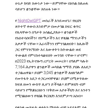
ሁኔታ ከባድ እውነታ ነው—ድምፃቸው በአካል ስለጠፋ 
ሳይሆን ቋንቋቸው እየጠፋ ነው።
የ 
NightOwlGPT
 መስራች እንደመሆኔ፣ የዚህን 
ጸጥተኛ ቀውስ እንድምታ በመታገል ስፍር ቁጥር 
የሌላቸውን ሰዓታት አሳልፌያለሁ። ቋንቋዎች 
የአስተሳሰባችን፣ የስሜታችን እና የባህል ማንነታችን 
እቃዎች ናቸው። እራሳችንን የምንገልጽበት፣ ከሌሎች 
ጋር የምንገናኝበት እና እውቀትን ከትውልድ ወደ 
ትውልድ የምናስተላልፍበት መንገድ ናቸው። ሆኖም፣ 
በ2023 የኢትኖሎግ ሪፖርት መሠረት፣ በዓለም ካሉት 
7,164 ሕያዋን ቋንቋዎች መካከል ግማሽ ያህሉ ለአደጋ 
ተጋልጠዋል። ይህም 3,045 ቋንቋዎች ለዘለዓለም 
የመጥፋት አደጋ ተጋርጦባቸዋል፣ ይህም በሚቀጥለው 
ክፍለ ዘመን ውስጥ ሊሆን ይችላል። ድምጽህን ብቻ 
ሳይሆን የማህበረሰቡን ፣የቅድመ አያቶችህን እና አንተን 
የሚገልፀውን የባህል ቅርስህን እንደምታጣ አስብ።
የቋንቋ መጥፋት ቃላትን ማጣት ብቻ አይደለም; ስለ 