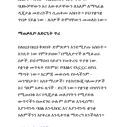
ባህሎቻቸውን እና እውቀታቸውን ለአለም ለማካፈል 
ዲጂታል መድረኮችን ሲጠቀሙ አስቡት። ይህ የቋንቋ 
ጥበቃ ሃይል ነው - ለሰዎች ድምፃቸውን መመለስ ነው።
ማጠቃለያ፡ ለድርጊት ጥሪ
ስለዚህ በዚህ ቅጽበት ድምጽዎን እንደሚያጡ አስቡት። 
እንዴት ነው የምትይዘው? በሚሊዮኖች ለሚቆጠሩ 
ሰዎች, ይህ የማሰብ ሳይሆን የመትረፍ ጥያቄ ነው. 
የቋንቋ መጥፋት የድምፅ፣ የባህልና የአኗኗር ዘይቤ 
ማጣት ነው። እርምጃ መውሰዱ የሁላችንም - 
መንግስታት፣ አስተማሪዎች፣ የቴክኖሎጂ ባለሙያዎች 
እና ዓለም አቀፍ ዜጎች - ድርሻ ነው። የቋንቋ ብዝሃነትን 
የሚጠብቁ እና የዲጂታል መለያየትን የሚያድሉ 
ውጥኖችን በመደገፍ ሁሉም ድምጽ እንዲሰማ፣ 
እያንዳንዱ ባህል እንዲከበር እና እያንዳንዱ ቋንቋ 
አለምችንን እየቀረጸ እንዲቀጥል ማድረግ እንችላለን።