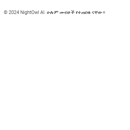
© 2024 NightOwl AI. ሁሉም መብቶች የተጠበቁ ናቸው።