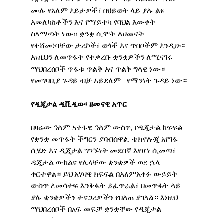
ሙሉ የአለም እይታዎች፣ በህይወት ላይ ያሉ ልዩ 
አመለካከቶችን እና የማይተካ የባህል እውቀት 
ስለማጣት ነው። ቋንቋ ሲሞት ለዘመናት 
የተሸመነባቸው ታሪኮች፣ ወጎች እና ጥበቦችም እንዲሁ። 
እነዚህን ለመጥፋት የተቃረቡ ቋንቋዎችን ለሚናገሩ 
ማህበረሰቦች ጥፋቱ ጥልቅ እና ጥልቅ ግላዊ ነው። 
የመግባቢያ ጉዳይ ብቻ አይደለም - የማንነት ጉዳይ ነው።
የዲጂታል ዲቪዲው፡ ዘመናዊ አጥር
በዛሬው ዓለም አቀፋዊ ዓለም ውስጥ, የዲጂታል ክፍፍል 
የቋንቋ መጥፋት ችግርን ያባብሰዋል. ቴክኖሎጂ እየገፋ 
ሲሄድ እና ዲጂታል ግንኙነት መደበኛ እየሆነ ሲመጣ፣ 
ዲጂታል ውክልና የሌላቸው ቋንቋዎች ወደ ኋላ 
ቀርተዋል። ይህ አሃዛዊ ክፍፍል በአለምአቀፉ ውይይት 
ውስጥ ለመሳተፍ እንቅፋት ይፈጥራል፣ በመጥፋት ላይ 
ያሉ ቋንቋዎችን ተናጋሪዎችን የበለጠ ያገለል። እነዚህ 
ማህበረሰቦች በአፍ መፍቻ ቋንቋቸው የዲጂታል 