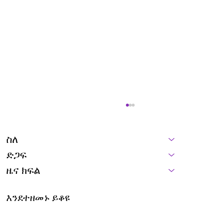
ስለ
ድጋፍ
እኛ ገና ቀንድ አለን
ዜና ክፍል
እንደተዘመኑ ይቆዩ