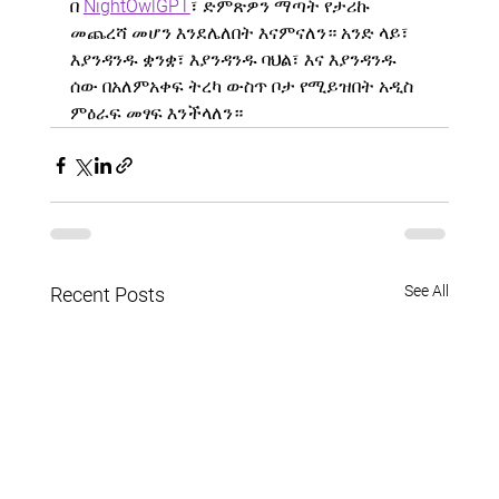
በ 
NightOwlGPT
፣ ድምጽዎን ማጣት የታሪኩ 
መጨረሻ መሆን እንደሌለበት እናምናለን። አንድ ላይ፣ 
እያንዳንዱ ቋንቋ፣ እያንዳንዱ ባህል፣ እና እያንዳንዱ 
ሰው በአለምአቀፍ ትረካ ውስጥ ቦታ የሚይዝበት አዲስ 
ምዕራፍ መፃፍ እንችላለን።
See All
Recent Posts