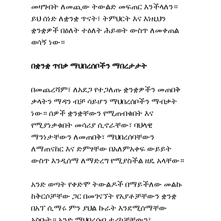
መዛግብት ለመጪው ትውልድ መፍጠር እንችላለን። 
ይህ ሰነድ ለቋንቋ ጥናት፣ ትምህርት እና እነዚህን 
ቋንቋዎች በዕለት ተዕለት ሕይወት ውስጥ ለመቀጠል 
ወሳኝ ነው።
በቋንቋ ጥበቃ ማህበረሰቦችን ማበረታታት
በመጨረሻም፣ ለአደጋ የተጋለጡ ቋንቋዎችን መጠበቅ 
ቃላትን ማዳን ብቻ ሳይሆን ማህበረሰቦችን ማብቃት 
ነው። ሰዎች ቋንቋቸውን የሚጠብቁበት እና 
የሚያነቃቁበት መሳሪያ ሲኖራቸው፣ ባህላዊ 
ማንነታቸውን ለመጠበቅ፣ ማህበረሰባቸውን 
ለማጠናከር እና ድምፃቸው በአለምአቀፍ ውይይት 
ውስጥ እንዲሰማ ለማድረግ የሚያስችል ዘዴ አላቸው።
አንድ ወጣት የቀድሞ ትውልዶች በማይችለው መልኩ 
ከቅርሶቻቸው ጋር በመገናኘት የአያቶቻቸውን ቋንቋ 
በአፕ ሲማሩ ምን ያህል ኩራት እንደሚሰማቸው 
አስቡት። አንድ ማህበረሰብ ታሪኮቻቸውን፣ 