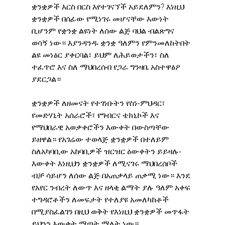
ቋንቋዎች እርስ በርስ እየተገናኘች አይደለምን? እነዚህ 
ቋንቋዎች በሰፊው የሚነገሩ መሆናቸው እውነት 
ቢሆንም የቋንቋ ልዩነት ለሰው ልጅ ባህል ብልጽግና 
ወሳኝ ነው። እያንዳንዱ ቋንቋ ዓለምን የምንመለከትበት 
ልዩ መነፅር ያቀርባል፣ ይህም ለሕይወታችን፣ ስለ 
ተፈጥሮ እና ስለ ማህበረሰብ የጋራ ግንዛቤ አስተዋፅዖ 
ያደርጋል።
ቋንቋዎች ለዘመናት የተገነቡትን የስነ-ምህዳር፣ 
የመድሃኒት አሰራሮች፣ የግብርና ቴክኒኮች እና 
የማህበራዊ አወቃቀሮችን እውቀት በውስጣቸው 
ይዘዋል። የአገሬው ተወላጅ ቋንቋዎች በተለይም 
ስለአካባቢው አከባቢዎች ዝርዝር ዕውቀትን ይይዛሉ-
እውቀት እነዚህን ቋንቋዎች ለሚናገሩ ማህበረሰቦች 
ብቻ ሳይሆን ለሰው ልጅ በአጠቃላይ ጠቃሚ ነው። እንደ 
የአየር ንብረት ለውጥ እና ዘላቂ ልማት ያሉ ዓለም አቀፍ 
ተግዳሮቶችን ለመፍታት የተለያዩ አመለካከቶች 
በሚያስፈልገን በዚህ ወቅት የእነዚህ ቋንቋዎች መጥፋት 
ይህንን እውቀት ማጣት ማለት ነው።