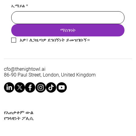
ኢሜይል
*
ማስገባት
አዎ፣ ለጋዜጣዎ ደንበኝነት ይመዝገቡኝ።
cfo@thenightowl.ai
86-90 Paul Street, London, United Kingdom
የአጠቃቀም ውል
የግላዊነት ፖሊሲ