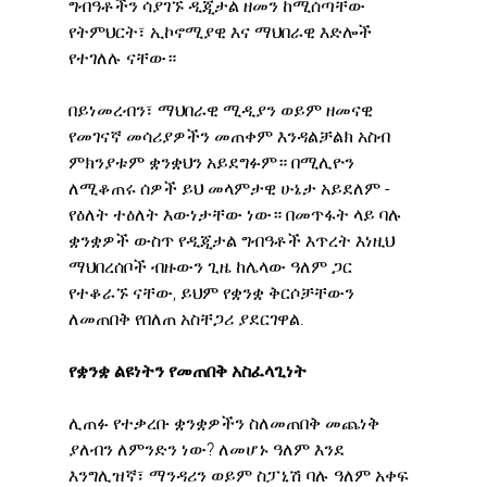
ግብዓቶችን ሳያገኙ ዲጂታል ዘመን ከሚሰጣቸው 
የትምህርት፣ ኢኮኖሚያዊ እና ማህበራዊ እድሎች 
የተገለሉ ናቸው።
በይነመረብን፣ ማህበራዊ ሚዲያን ወይም ዘመናዊ 
የመገናኛ መሳሪያዎችን መጠቀም እንዳልቻልክ አስብ 
ምክንያቱም ቋንቋህን አይደግፉም። በሚሊዮን 
ለሚቆጠሩ ሰዎች ይህ መላምታዊ ሁኔታ አይደለም - 
የዕለት ተዕለት እውነታቸው ነው። በመጥፋት ላይ ባሉ 
ቋንቋዎች ውስጥ የዲጂታል ግብዓቶች እጥረት እነዚህ 
ማህበረሰቦች ብዙውን ጊዜ ከሌላው ዓለም ጋር 
የተቆራኙ ናቸው, ይህም የቋንቋ ቅርሶቻቸውን 
ለመጠበቅ የበለጠ አስቸጋሪ ያደርገዋል.
የቋንቋ ልዩነትን የመጠበቅ አስፈላጊነት
ሊጠፉ የተቃረቡ ቋንቋዎችን ስለመጠበቅ መጨነቅ 
ያለብን ለምንድን ነው? ለመሆኑ ዓለም እንደ 
እንግሊዝኛ፣ ማንዳሪን ወይም ስፓኒሽ ባሉ ዓለም አቀፍ 