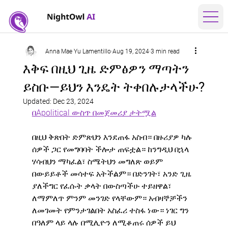
Anna Mae Yu Lamentillo
Aug 19, 2024
3 min read
እቅፍ በዚህ ጊዜ ድምፅዎን ማጣትን
ይስቡ—ይህን እንዴት ትቀበሉታላችሁ?
Updated:
Dec 23, 2024
በApolitical ውስጥ በመጀመሪያ ታትሟል
በዚህ ቅጽበት ድምጽህን እንደጠፋ አስብ። በዙሪያዎ ካሉ 
ሰዎች ጋር የመግባባት ችሎታ ጠፍቷል። ከንግዲህ በኋላ 
ሃሳብህን ማካፈል፣ ስሜትህን መግለጽ ወይም 
በውይይቶች መሳተፍ አትችልም። በድንገት፣ አንድ ጊዜ 
ያለችግር የፈሱት ቃላት በውስጣችሁ ተይዘዋል፣ 
ለማምለጥ ምንም መንገድ የላቸውም። አብዛኞቻችን 
ለመገመት የምንታገልበት አስፈሪ ተስፋ ነው። ነገር ግን 
በዓለም ላይ ላሉ በሚሊዮን ለሚቆጠሩ ሰዎች ይህ 