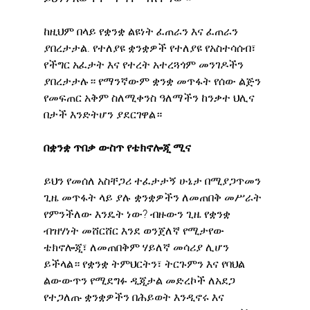
ከዚህም በላይ የቋንቋ ልዩነት ፈጠራን እና ፈጠራን 
ያበረታታል. የተለያዩ ቋንቋዎች የተለያዩ የአስተሳሰብ፣ 
የችግር አፈታት እና የተረት አተረጓጎም መንገዶችን 
ያበረታታሉ። የማንኛውም ቋንቋ መጥፋት የሰው ልጅን 
የመፍጠር አቅም ስለሚቀንስ ዓለማችን ከንቃተ ህሊና 
በታች እንድትሆን ያደርገዋል።
በቋንቋ ጥበቃ ውስጥ የቴክኖሎጂ ሚና
ይህን የመሰለ አስቸጋሪ ተፈታታኝ ሁኔታ በሚያጋጥመን 
ጊዜ መጥፋት ላይ ያሉ ቋንቋዎችን ለመጠበቅ መሥራት 
የምንችለው እንዴት ነው? ብዙውን ጊዜ የቋንቋ 
ብዝሃነት መሸርሸር እንደ ወንጀለኛ የሚታየው 
ቴክኖሎጂ፣ ለመጠበቅም ሃይለኛ መሳሪያ ሊሆን 
ይችላል። የቋንቋ ትምህርትን፣ ትርጉምን እና የባህል 
ልውውጥን የሚደግፉ ዲጂታል መድረኮች ለአደጋ 
የተጋለጡ ቋንቋዎችን በሕይወት እንዲኖሩ እና 