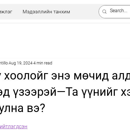
мжлэг
Мэдээллийн танхим
illo
Aug 19, 2024
4 min read
у хоолойг энэ мөчид ал
өд үзээрэй—Та үүнийг х
улна вэ?
 нийтлэгдсэн