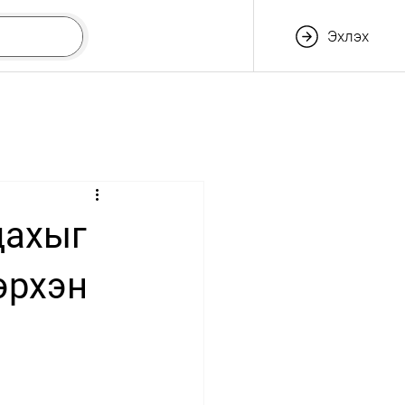
Эхлэх
дахыг
эрхэн