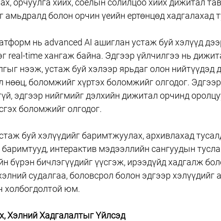
ах, орчуулга хийх, соёлын солилцоо хийх дижитал тав
г амьдралд болон орчин үеийн ертөнцөд хадгалахад т
латформ нь advanced AI ашиглан устаж буй хэлүүд дээ
г real-time хангаж байна. Эдгээр үйлчилгээ нь дижит
гыг нээж, устаж буй хэлээр ярьдаг олон нийтүүдэд 
нөөц, боломжийг хүртэх боломжийг олгодог. Эдгээр 
гүй, эдгээр нийгмийг дэлхийн дижитал орчинд оролцуу
сгэх боломжийг олгодог.
устаж буй хэлүүдийг баримтжуулах, архивлахад тусалд
г баримтууд, интерактив мэдээллийн сангуудын тусл
йн бүрэн бичлэгүүдийг үүсгэж, ирээдүйд хадгалж бол
элний судалгаа, боловсрол болон эдгээр хэлүүдийг 
ч холбогдолтой юм.
, Хэлний Хадгалалтыг Үйлсэд