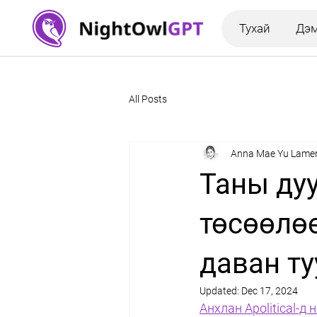
Тухай
Дэ
All Posts
Anna Mae Yu Lament
Таны ду
төсөөлө
даван ту
Updated:
Dec 17, 2024
Анхлан Apolitical-д