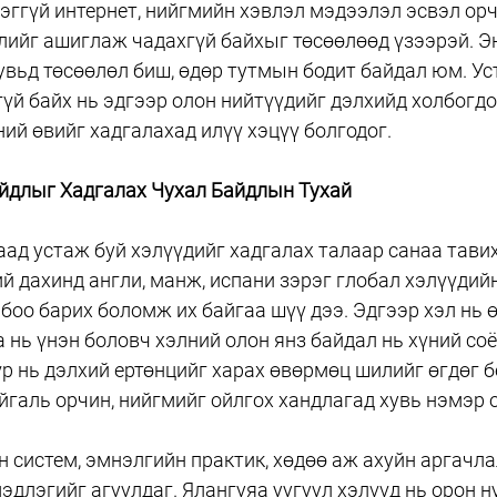
ггүй интернет, нийгмийн хэвлэл мэдээлэл эсвэл орч
ийг ашиглаж чадахгүй байхыг төсөөлөөд үзээрэй. Эн
увьд төсөөлөл биш, өдөр тутмын бодит байдал юм. Ус
үй байх нь эдгээр олон нийтүүдийг дэлхийд холбогд
ний өвийг хадгалахад илүү хэцүү болгодог.
айдлыг Хадгалах Чухал Байдлын Тухай
ад устаж буй хэлүүдийг хадгалах талаар санаа тавих
ий дахинд англи, манж, испани зэрэг глобал хэлүүдийн
оо барих боломж их байгаа шүү дээ. Эдгээр хэл нь ө
 нь үнэн боловч хэлний олон янз байдал нь хүний со
үр нь дэлхий ертөнцийг харах өвөрмөц шилийг өгдөг б
йгаль орчин, нийгмийг ойлгох хандлагад хувь нэмэр 
н систем, эмнэлгийн практик, хөдөө аж ахуйн аргачла
эдлэгийг агуулдаг. Ялангуяа уугуул хэлүүд нь орон н