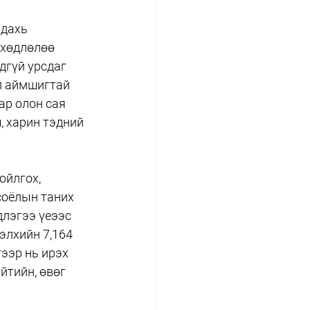
дахь 
 хөдлөлөө 
дгүй урсдаг 
л аймшигтай 
ар олон сая 
 харин тэдний 
ойлгох, 
соёлын таних 
длэгээ үеээс 
элхийн 7,164 
ээр нь ирэх 
йтийн, өвөг 