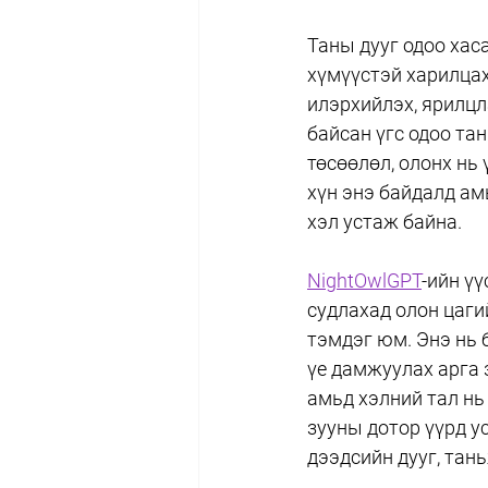
Таны дууг одоо хас
хүмүүстэй харилцах
илэрхийлэх, ярилцл
байсан үгс одоо та
төсөөлөл, олонх нь 
хүн энэ байдалд ам
хэл устаж байна.
NightOwlGPT
-ийн ү
судлахад олон цагий
тэмдэг юм. Энэ нь 
үе дамжуулах арга 
амьд хэлний тал нь 
зууны дотор үүрд ус
дээдсийн дууг, тан