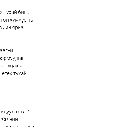
х тухай биш, 
тэй хүмүүс нь 
хийн яриа 
аагүй 
формуудыг 
уваалцахыг 
 өгөх тухай 
ицуулах вэ? 
 Хэлний 
д—тушаал дарга 