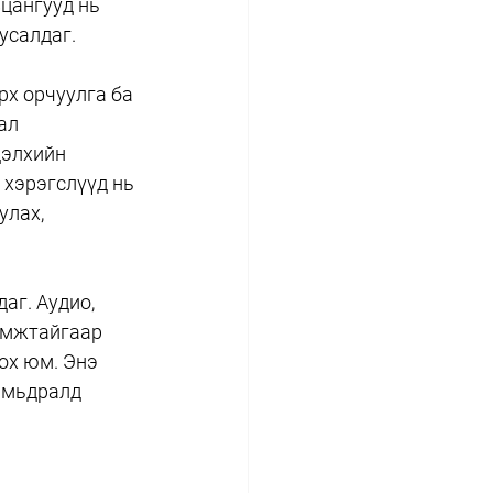
цангууд нь 
усалдаг.
рх орчуулга ба 
ал 
дэлхийн 
хэрэгслүүд нь 
лах, 
аг. Аудио, 
амжтайгаар 
ох юм. Энэ 
амьдралд 