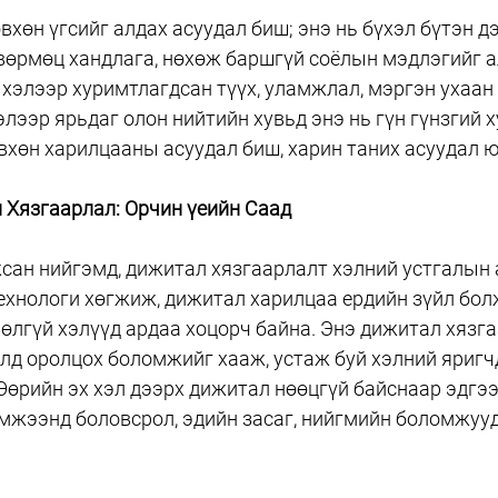
вхөн үгсийг алдах асуудал биш; энэ нь бүхэл бүтэн дэ
өрмөц хандлага, нөхөж баршгүй соёлын мэдлэгийг а
 хэлээр хуримтлагдсан түүх, уламжлал, мэргэн ухаан 
элээр ярьдаг олон нийтийн хувьд энэ нь гүн гүнзгий х
вхөн харилцааны асуудал биш, харин таних асуудал 
 Хязгаарлал: Орчин үеийн Саад
сан нийгэмд, дижитал хязгаарлалт хэлний устгалын 
ехнологи хөгжиж, дижитал харилцаа ердийн зүйл бол
өлгүй хэлүүд ардаа хоцорч байна. Энэ дижитал хязга
лд оролцох боломжийг хааж, устаж буй хэлний яригч
Өөрийн эх хэл дээрх дижитал нөөцгүй байснаар эдгээ
мжээнд боловсрол, эдийн засаг, нийгмийн боломжууд