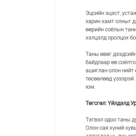
Эцсийн эцэст, устаж
харин хамт олныг д
өөрийн соёлын тани
хэлцэлд оролцох б
Таны өвөг дээдсийн
байдлаар өв соёлт
ашиглан олон нийт 
төсөөлөөд үзээрэй.
юм.
Төгсгөл: Үйлдэлд У
Тэгвэл одоо таны д
Олон сая хүний хув
алдагдал нь дуу, с