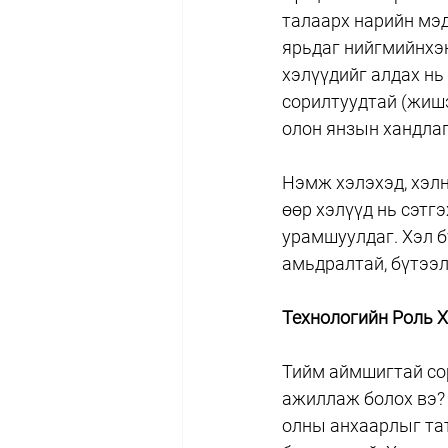
талаарх нарийн мэд
ярьдаг нийгмийнхэн
хэлүүдийг алдах нь
сорилтуудтай (жишэ
олон янзын хандлаг
Нэмж хэлэхэд, хэлн
өөр хэлүүд нь сэтг
урамшуулдаг. Хэл б
амьдралтай, бүтээл
Технологийн Роль Х
Тийм аймшигтай сор
ажиллаж болох вэ? 
олны анхаарлыг тат