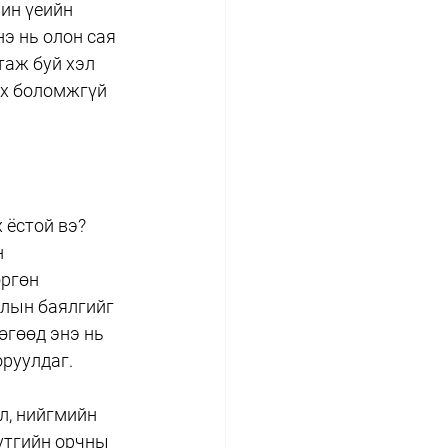
ин үеийн 
э нь олон сая 
таж буй хэл 
ох боломжгүй 
 ёстой вэ? 
 
ргөн 
ёлын баялгийг 
өгөөд энэ нь 
оруулдаг.
л, нийгмийн 
утгийн орчны 