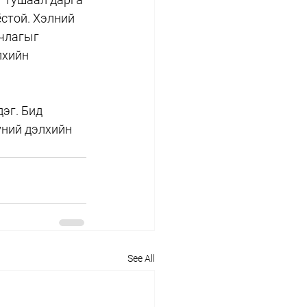
стой. Хэлний 
члагыг 
лхийн 
эг. Бид 
үний дэлхийн 
See All