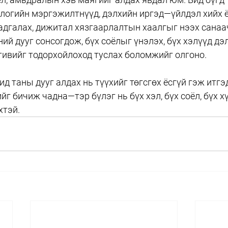
нологийн мэргэжилтнүүд, дэлхийн иргэд—үйлдэл хийх ё
адгалах, дижитал хязгаарлалтын хаалгыг нээх санаа
ий дууг сонсогдож, бүх соёлыг үнэлэх, бүх хэлүүд дэ
тивийг тодорхойлоход туслах боломжийг олгоно.
ид таны дууг алдах нь түүхийг төгсгөх ёсгүй гэж итгэд
г бичиж чадна—тэр бүлэг нь бүх хэл, бүх соёл, бүх х
хтэй.