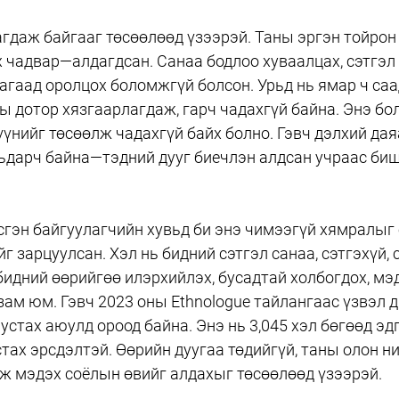
агдаж байгааг төсөөлөөд үзээрэй. Таны эргэн тойрон 
 чадвар—алдагдсан. Санаа бодлоо хуваалцах, сэтгэл
агаад оролцох боломжгүй болсон. Урьд нь ямар ч саа
ны дотор хязгаарлагдаж, гарч чадахгүй байна. Энэ бо
үүнийг төсөөлж чадахгүй байх болно. Гэвч дэлхий дая
ьдарч байна—тэдний дууг биечлэн алдсан учраас биш,
үсгэн байгуулагчийн хувьд би энэ чимээгүй хямралыг 
г зарцуулсан. Хэл нь бидний сэтгэл санаа, сэтгэхүй, 
бидний өөрийгөө илэрхийлэх, бусадтай холбогдох, мэ
зам юм. Гэвч 2023 оны Ethnologue тайлангаас үзвэл д
устах аюулд ороод байна. Энэ нь 3,045 хэл бөгөөд эдг
тах эрсдэлтэй. Өөрийн дуугаа төдийгүй, таны олон ни
ьж мэдэх соёлын өвийг алдахыг төсөөлөөд үзээрэй.