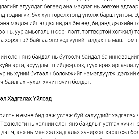
лэгийг агуулдаг бөгөөд энэ мэдлэг нь зөвхөн эдгээр
д төдийгүй, бүх хүн төрөлхтөнд үнэлж баршгүй юм. Э
 энэ мэдлэгийг алдах явдал бөгөөд бидэнд дэлхийн т
э нь, уур амьсгалын өөрчлөлт, тогтвортой хөгжил) т
а хэрэгтэй байгаа энэ үед үүнийг алдах нь маш том 
ий олон янз байдал нь бүтээлч байдал ба инновацийг
эхүйн арга, асуудлыг шийдвэрлэх, түүх ярих аргачлал
үр нь хүний бүтээлч боломжийг нэмэгдүүлж, дэлхий е
ч байлгах чухал хүчин зүйл болдог.
эл Хадгалах Үйлсэд
илтын өмнө бид яаж устаж буй хэлүүдийг хадгалах 
Технологи нь хэлний олон янз байдлыг устгах хүчин 
даг ч, энэ нь мөн хэл хадгалах хүчирхэг хэрэгсэл бол