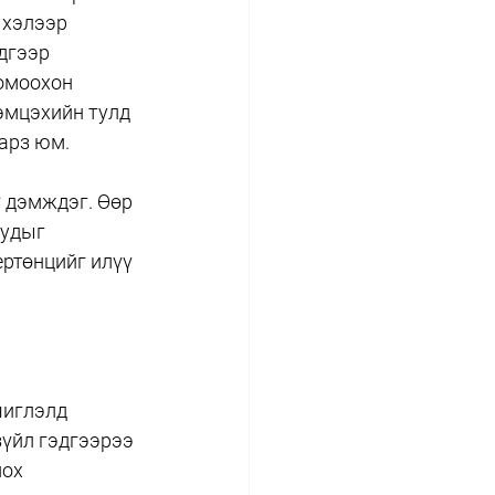
 хэлээр 
дгээр 
омоохон 
эмцэхийн тулд 
гарз юм.
 дэмждэг. Өөр 
уудыг 
ртөнцийг илүү 
чиглэлд 
зүйл гэдгээрээ 
ох 