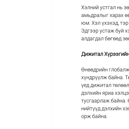
Хэлний устгал нь зө
амьдралыг харах өв
юм. Хэл үхэхэд, тэр
Эдгээр устаж буй х
алдагдал бөгөөд зө
Дижитал Хүрээгийн
Өнөөдрийн глобалж
хүндрүүлж байна. Т
үед дижитал төлөөл
дэлхийн яриа хэлцэ
тусгаарлаж байна. 
нийтүүд дэлхийн хэ
орж байна.