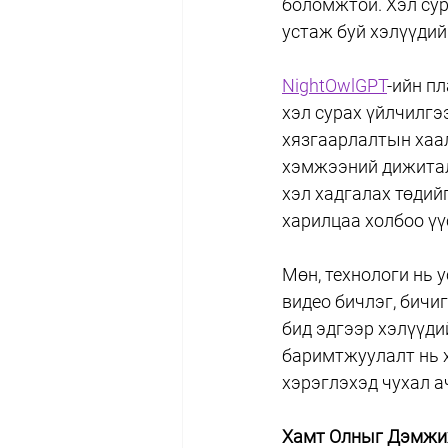
боломжтой. Хэл сур
устаж буй хэлүүдий
NightOwlGPT
-ийн п
хэл сурах үйлчилгээ
хязгаарлалтын хаал
хэмжээний дижитал 
хэл хадгалах төдий
харилцаа холбоо үү
Мөн, технологи нь 
видео бичлэг, бичи
бид эдгээр хэлүүди
баримтжуулалт нь х
хэрэглэхэд чухал а
Хамт Олныг Дэмжих