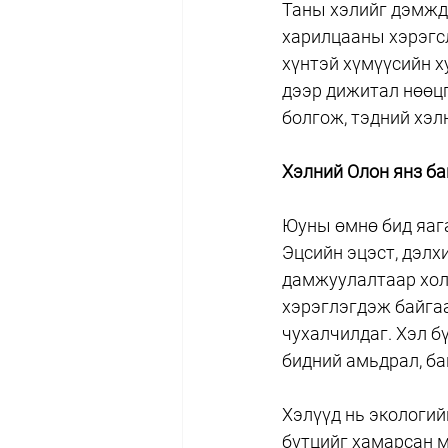
Таны хэлийг дэмждэ
харилцааны хэрэгсл
хүнтэй хүмүүсийн х
дээр дижитал нөөцг
болгож, тэдний хэл
Хэлний Олон янз б
Юуны өмнө бид яага
Эцсийн эцэст, дэлх
дамжуулалтаар холб
хэрэглэгдэж байгаа
чухалчилдаг. Хэл б
бидний амьдрал, ба
Хэлүүд нь экологий
бүтцийг хамарсан м