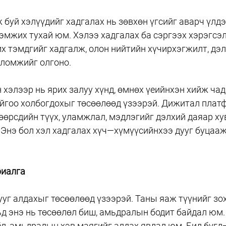
 буй хэлүүдийг хадгалах нь зөвхөн үгсийг аварч үлдэ
эмжих тухай юм. Хэлээ хадгалах ба сэргээх хэрэгсэл
х тэмдгийг хадгалж, олон нийтийн хүчирхэгжилт, дэл
оломжийг олгоно.
 хэлээр нь ярих залуу хүнд, өмнөх үеийнхэн хийж чад
ойгоо холбогдохыг төсөөлөөд үзээрэй. Дижитал плат
өөрсдийн түүх, уламжлал, мэдлэгийг дэлхий даяар х
 Энэ бол хэл хадгалах хүч—хүмүүсийнхээ дууг буцааж
риалга
ууг алдахыг төсөөлөөд үзээрэй. Таны яаж түүнийг зох
ьд энэ нь төсөөлөл биш, амьдралын бодит байдал юм.
оёл, амьдралын хэв маягийг алдах явдал юм. Бид бүг