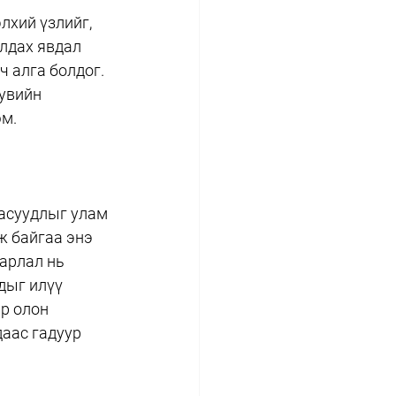
лхий үзлийг, 
лдах явдал 
ч алга болдог. 
увийн 
юм.
асуудлыг улам 
ж байгаа энэ 
арлал нь 
дыг илүү 
р олон 
аас гадуур 