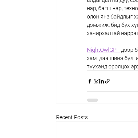
нар, багш нар, тех
олон янз байдлыг х
дэмжиж, бид бүх хүн
хачирхалтай нарра
NightOwlGPT
 дээр б
хамтдаа шинэ бүлгий
түүхэнд оролцох эр
Recent Posts