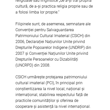
religioase sau lingvistice „de a-și trăi propria 
cultură, de a-și practica religia proprie sau de 
a folosi limba lor proprie.”
Filipinele sunt, de asemenea, semnatare ale 
Convenției pentru Salvaguardarea 
Patrimoniului Cultural Imaterial (CSICH) din 
2006, Declarației Națiunilor Unite privind 
Drepturile Popoarelor Indigene (UNDRIP) din 
2007 și Convenției Națiunilor Unite privind 
Drepturile Persoanelor cu Dizabilități 
(UNCRPD) din 2008.
CSICH urmărește protejarea patrimoniului 
cultural imaterial (PCI), în principal prin 
conștientizarea la nivel local, național și 
internațional, stabilirea respectului față de 
practicile comunităților și oferirea de 
cooperare și asistență la nivel internațional. 