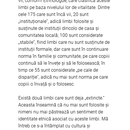
vii, conform Ethnologue, care clasifică aceste 
limbi pe baza nivelului lor de vitalitate. Dintre 
cele 175 care sunt încă vii, 20 sunt 
„instituționale”, adică limbi folosite și 
susținute de instituții dincolo de casa și 
comunitatea locală; 100 sunt considerate 
„stabile”, fiind limbi care nu sunt susținute de 
instituții formale, dar care sunt în continuare 
norma în familie și comunitate, pe care copiii 
continuă să le învețe și să le folosească; în 
timp ce 55 sunt considerate „pe cale de 
dispariție”, adică nu mai sunt norma pe care 
copiii o învață și o folosesc.
Există două limbi care sunt deja „extincte.” 
Aceasta înseamnă că nu mai sunt folosite și 
nimeni nu mai păstrează un sentiment de 
identitate etnică asociat cu aceste limbi. Mă 
întreb ce s-a întâmplat cu cultura și 