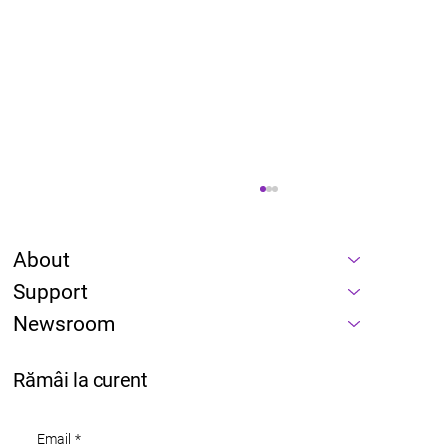
About
Support
Newsroom
Rămâi la curent
Imaginează-ți că îți pierzi vocea în acest
Email
*
moment—Cum ai face față?