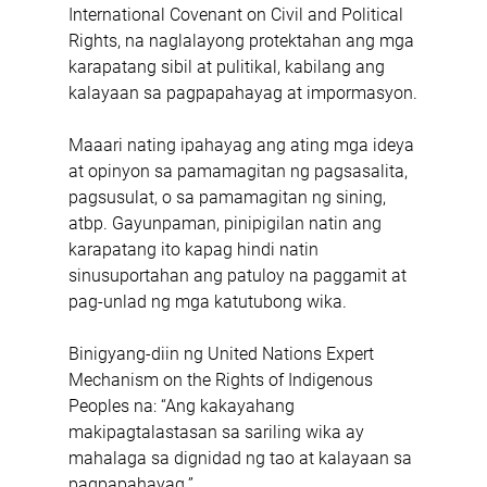
International Covenant on Civil and Political 
Rights, na naglalayong protektahan ang mga 
karapatang sibil at pulitikal, kabilang ang 
kalayaan sa pagpapahayag at impormasyon.
Maaari nating ipahayag ang ating mga ideya 
at opinyon sa pamamagitan ng pagsasalita, 
pagsusulat, o sa pamamagitan ng sining, 
atbp. Gayunpaman, pinipigilan natin ang 
karapatang ito kapag hindi natin 
sinusuportahan ang patuloy na paggamit at 
pag-unlad ng mga katutubong wika.
Binigyang-diin ng United Nations Expert 
Mechanism on the Rights of Indigenous 
Peoples na: “Ang kakayahang 
makipagtalastasan sa sariling wika ay 
mahalaga sa dignidad ng tao at kalayaan sa 
pagpapahayag.”