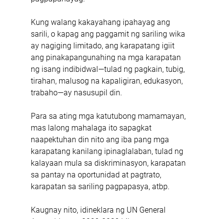
Kung walang kakayahang ipahayag ang 
sarili, o kapag ang paggamit ng sariling wika 
ay nagiging limitado, ang karapatang igiit 
ang pinakapangunahing na mga karapatan 
ng isang indibidwal—tulad ng pagkain, tubig, 
tirahan, malusog na kapaligiran, edukasyon, 
trabaho—ay nasusupil din.
Para sa ating mga katutubong mamamayan, 
mas lalong mahalaga ito sapagkat 
naapektuhan din nito ang iba pang mga 
karapatang kanilang ipinaglalaban, tulad ng 
kalayaan mula sa diskriminasyon, karapatan 
sa pantay na oportunidad at pagtrato, 
karapatan sa sariling pagpapasya, atbp.
Kaugnay nito, idineklara ng UN General 