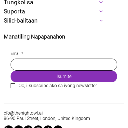
Tungkol sa
Suporta
Silid-balitaan
Manatiling Napapanahon
Hindi Magiging Wakas ng Sangkatauhan
Email
*
ang AI
Isumite
Oo, i-subscribe ako sa iyong newsletter.
cfo@thenightowl.ai
86-90 Paul Street, London, United Kingdom