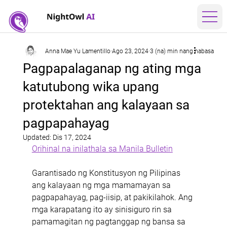
Anna Mae Yu Lamentillo
Ago 23, 2024
3 (na) min nang nabasa
Pagpapalaganap ng ating mga
katutubong wika upang
protektahan ang kalayaan sa
pagpapahayag
Updated:
Dis 17, 2024
Orihinal na inilathala sa Manila Bulletin
Garantisado ng Konstitusyon ng Pilipinas 
ang kalayaan ng mga mamamayan sa 
pagpapahayag, pag-iisip, at pakikilahok. Ang 
mga karapatang ito ay sinisiguro rin sa 
pamamagitan ng pagtanggap ng bansa sa 