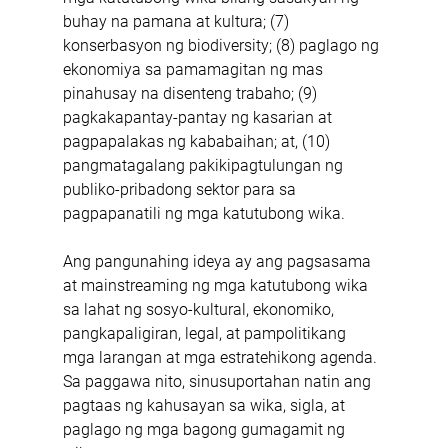
buhay na pamana at kultura; (7) 
konserbasyon ng biodiversity; (8) paglago ng 
ekonomiya sa pamamagitan ng mas 
pinahusay na disenteng trabaho; (9) 
pagkakapantay-pantay ng kasarian at 
pagpapalakas ng kababaihan; at, (10) 
pangmatagalang pakikipagtulungan ng 
publiko-pribadong sektor para sa 
pagpapanatili ng mga katutubong wika.
Ang pangunahing ideya ay ang pagsasama 
at mainstreaming ng mga katutubong wika 
sa lahat ng sosyo-kultural, ekonomiko, 
pangkapaligiran, legal, at pampolitikang 
mga larangan at mga estratehikong agenda. 
Sa paggawa nito, sinusuportahan natin ang 
pagtaas ng kahusayan sa wika, sigla, at 
paglago ng mga bagong gumagamit ng 