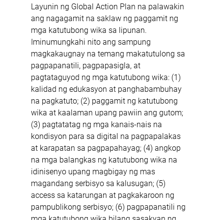
Layunin ng Global Action Plan na palawakin 
ang nagagamit na saklaw ng paggamit ng 
mga katutubong wika sa lipunan. 
Iminumungkahi nito ang sampung 
magkakaugnay na temang makatutulong sa 
pagpapanatili, pagpapasigla, at 
pagtataguyod ng mga katutubong wika: (1) 
kalidad ng edukasyon at panghabambuhay 
na pagkatuto; (2) paggamit ng katutubong 
wika at kaalaman upang pawiin ang gutom; 
(3) pagtatatag ng mga kanais-nais na 
kondisyon para sa digital na pagpapalakas 
at karapatan sa pagpapahayag; (4) angkop 
na mga balangkas ng katutubong wika na 
idinisenyo upang magbigay ng mas 
magandang serbisyo sa kalusugan; (5) 
access sa katarungan at pagkakaroon ng 
pampublikong serbisyo; (6) pagpapanatili ng 
mga katutubong wika bilang sasakyan ng 