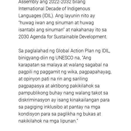
Assembly ang 2022-2032 bilang 
International Decade of Indigenous 
Languages (IDIL). Ang layunin nito ay 
“huwag iwan ang sinuman at huwag 
isantabi ang sinuman” at nakahanay ito sa 
2030 Agenda for Sustainable Development.
Sa paglalahad ng Global Action Plan ng IDIL, 
binigyang-diin ng UNESCO na, “Ang 
karapatan sa malaya at walang sagabal na 
pagpili ng paggamit ng wika, pagpapahayag, 
at opinyon pati na rin ang sariling 
pagpapasya at aktibong pakikilahok sa 
pampublikong buhay nang walang takot sa 
diskriminasyon ay isang kinakailangan para 
sa pagiging inklusibo at pantay na mga 
kondisyon para sa paglikha ng bukas at 
nakikilahok na mga lipunan.”