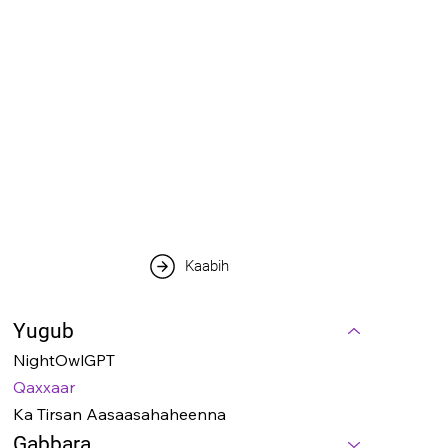
Kaabih
Yugub
NightOwlGPT
Qaxxaar
Ka Tirsan Aasaasahaheenna
Gabbara