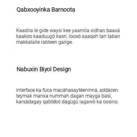
Qabxooyinka Barnoota
Kaadira le gide waysi kee yaamila xidhan baaxá
kaakoo kaaduugó kasri, loosó saaqoh tan taban
makkalalle rabteen garige.
Nabuxin Biyol Design
Interface ka füca macáhasaytéeninná, addácen
teymak manxa nummah dagan mayga basí,
karsádagay qabtébó dagúgú lagawó ka oosino.