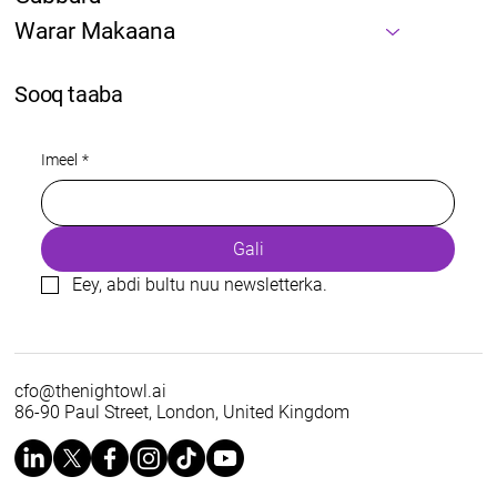
Warar Makaana
Sooq taaba
Imeel
*
Gali
Eey, abdi bultu nuu newsletterka.
cfo@thenightowl.ai
86-90 Paul Street, London, United Kingdom