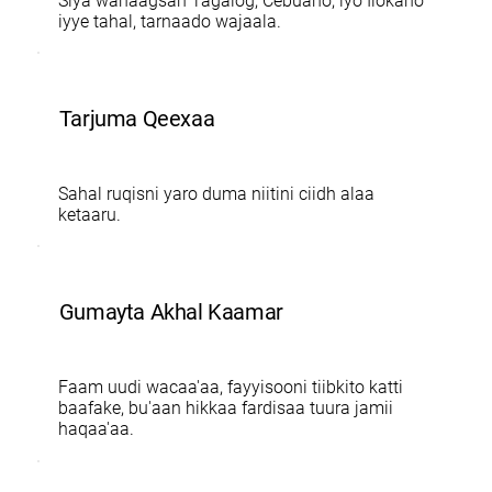
Siya wanaagsan Tagalog, Cebuano, iyo Ilokano
iyye tahal, tarnaado wajaala.
Tarjuma Qeexaa
Sahal ruqisni yaro duma niitini ciidh alaa
ketaaru.
Gumayta Akhal Kaamar
Faam uudi wacaa'aa, fayyisooni tiibkito katti
baafake, bu'aan hikkaa fardisaa tuura jamii
haqaa'aa.