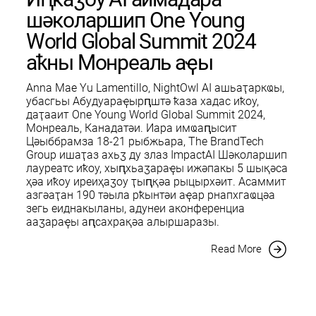
шәколаршип One Young
World Global Summit 2024
аҟны Монреаль аҿы
Anna Mae Yu Lamentillo, NightOwl AI ашьаҭаркҩы,
убасгьы Абудуараҿырԥштә ҟаза хадас иҟоу,
даҭааит One Young World Global Summit 2024,
Монреаль, Канадатәи. Иара имҩаԥысит
Цәыббрамза 18-21 рыбжьара, The BrandTech
Group ишаҭаз ахьӡ ду злаз ImpactAI Шәколаршип
лауреатс иҟоу, хыԥхьаӡараҿы ижәпакы 5 шықәса
ҳәа иҟоу иреиҳаӡоу ҭыԥқәа рыцырхәит. Асаммит
азгәаҭан 190 тәыла рҟынтәи аҿар рнапхгаҩцәа
зегь еиднакыланы, адунеи аконференциа
ааӡараҿы аԥсахрақәа алыршаразы.
Read More