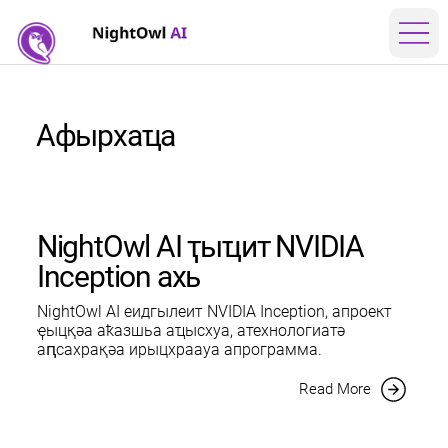
Афырхаҵа
NightOwl AI ҭыҵит NVIDIA
Inception ахь
NightOwl AI еидгылеит NVIDIA Inception, апроект
ҿыцқәа аҟазшьа аҵысхуа, атехнологиатә
аԥсахрақәа ирыцхраауа апрограмма.
Read More