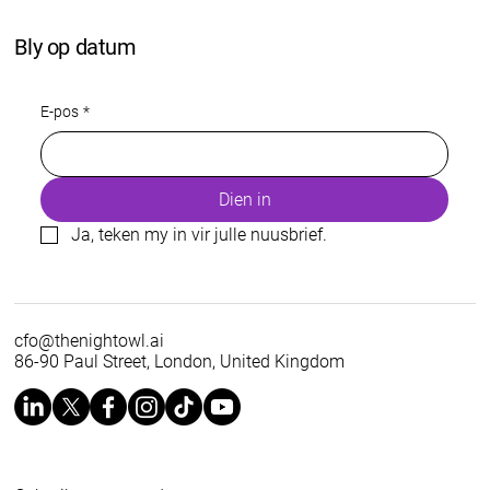
Bly op datum
E-pos
*
Dien in
Ja, teken my in vir julle nuusbrief.
cfo@thenightowl.ai
86-90 Paul Street, London, United Kingdom