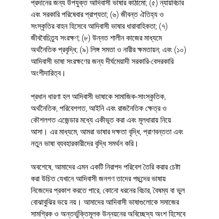
প্রদানের জন্য উপযুক্ত আদিবাসী ভাষার কাঠামো; (৫) ন্যায়বিচার 
এবং সরকারি পরিষেবার প্রাপ্যতা; (৬) জীবন্ত ঐতিহ্য ও 
সংস্কৃতির বাহন হিসেবে আদিবাসী ভাষার ধারাবাহিকতা; (৭) 
জীববৈচিত্র্য সংরক্ষণ; (৮) উন্নত শালীন কাজের মাধ্যমে 
অর্থনৈতিক প্রবৃদ্ধি; (৯) লিঙ্গ সমতা ও নারীর ক্ষমতায়ন; এবং (১০) 
আদিবাসী ভাষা সংরক্ষণের জন্য দীর্ঘমেয়াদী সরকারি-বেসরকারি 
অংশীদারিত্ব।
প্রধান ধারণা হল আদিবাসী ভাষাকে সামাজিক-সাংস্কৃতিক, 
অর্থনৈতিক, পরিবেশগত, আইনি এবং রাজনৈতিক ক্ষেত্র ও 
কৌশলগত এজেন্ডার মধ্যে একীভূত করা এবং মূলধারায় নিয়ে 
আসা। এর মাধ্যমে, আমরা ভাষার দক্ষতা বৃদ্ধি, প্রাণবন্ততা এবং 
নতুন ভাষা ব্যবহারকারীদের বৃদ্ধি সমর্থন করি।
অবশেষে, আমাদের এমন একটি নিরাপদ পরিবেশ তৈরি করার চেষ্টা 
করা উচিত যেখানে আদিবাসী জনগণ তাদের পছন্দের ভাষায় 
নিজেদের প্রকাশ করতে পারে, কোনো ধরনের বিচার, বৈষম্য বা ভুল 
বোঝাবুঝির ভয়ে নয়। আমাদের আদিবাসী ভাষাগুলোকে সমাজের 
সামগ্রিক ও অন্তর্ভুক্তিমূলক উন্নয়নের অবিচ্ছেদ্য অংশ হিসেবে 