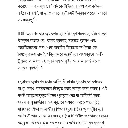
করেছে। এর লক্ষ্য হল "কাউকে পিছিয়ে না রাখা এবং কাউকে 
বাইরে না রাখা", যা ২০৩০ সালের টেকসই উন্নয়ন এজেন্ডার সাথে 
সামঞ্জস্যপূর্ণ।
IDIL-এর গ্লোবাল অ্যাকশন প্ল্যান উপস্থাপনকালে, ইউনেস্কো 
উল্লেখ করেছে যে, “ভাষার ব্যবহার, মতামত প্রকাশ এবং 
আত্মনিয়ন্ত্রণের অবাধ এবং বাধাহীন নির্বাচনের অধিকার এবং 
বৈষম্যের ভয় ছাড়াই সক্রিয়ভাবে জনজীবনে অংশগ্রহণ একটি 
উন্মুক্ত ও অংশগ্রহণমূলক সমাজ সৃষ্টির জন্য অন্তর্ভুক্তি ও 
সমতার পূর্বশর্ত।”
গ্লোবাল অ্যাকশন প্ল্যান আদিবাসী ভাষার ব্যবহারকে সমাজের 
মধ্যে আরও কার্যকরভাবে বিস্তৃত করার লক্ষ্যে কাজ করছে। এটি 
দশটি আন্তঃসংযুক্ত থিমের প্রস্তাব দেয় যা আদিবাসী ভাষা 
সংরক্ষণ, পুনরুজ্জীবন এবং প্রচারে সহায়তা করতে পারে: (১) 
মানসম্মত শিক্ষা ও আজীবন শিক্ষার সুযোগ; (২) ক্ষুধা দূরীকরণে 
আদিবাসী ভাষা ও জ্ঞানের ব্যবহার; (৩) ডিজিটাল ক্ষমতায়নের জন্য 
অনুকূল শর্ত তৈরি এবং মত প্রকাশের অধিকার; (৪) স্বাস্থ্যসেবা 