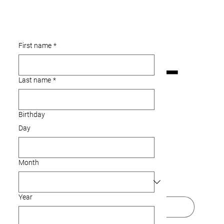
Makig-
First name
*
Last name
*
Birthday
angot
Day
Month
Ngalan
Year
Apelyido