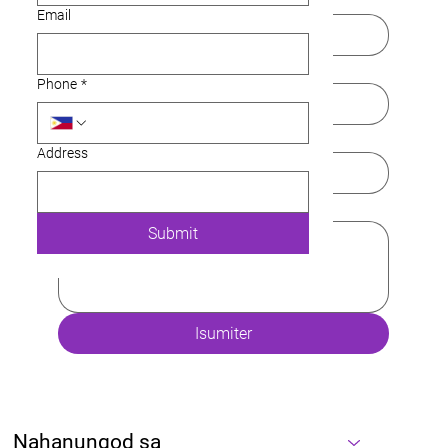
Email
Email
*
Phone
*
Telepono
Address
Mensahe
*
Submit
Isumiter
Nahanungod sa