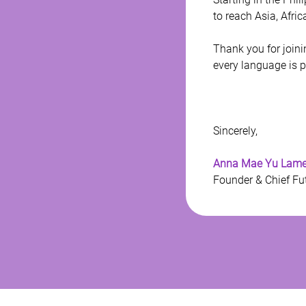
to reach Asia, Afri
Thank you for joini
every language is 
Sincerely, 
Anna Mae Yu Lamen
Founder & Chief Fut