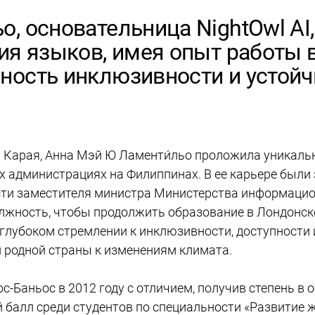
о, основательница NightOwl AI
ия языков, имея опыт работы 
ность инклюзивности и устойч
 Карая, Анна Мэй Ю Ламенти́льо проложила уникаль
х администрациях на Филиппинах. В ее карьере были
ости заместителя министра Министерства информацио
лжность, чтобы продолжить образование в Лондонско
 на глубоком стремлении к инклюзивности, доступност
 родной страны к изменениям климата.
-Баньос в 2012 году с отличием, получив степень в о
балл среди студентов по специальности «Развитие ж