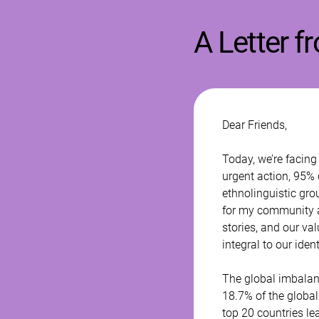
A Letter f
Dear Friends, 
Today, we’re facing 
urgent action, 95% 
ethnolinguistic grou
for my community an
stories, and our va
integral to our ident
The global imbalan
18.7% of the global
top 20 countries le