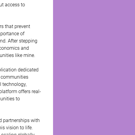
ut access to 
rs that prevent 
mportance of 
nd. After stepping 
Economics and 
nities like mine. 
lication dedicated 
d communities 
I technology, 
latform offers real-
unities to 
d partnerships with 
 vision to life. 
 scaling globally 