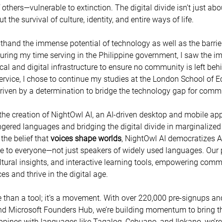
thers—vulnerable to extinction. The digital divide isn’t just abo
t the survival of culture, identity, and entire ways of life. 
rsthand the immense potential of technology as well as the barrie
uring my time serving in the Philippine government, I saw the i
cal and digital infrastructure to ensure no community is left behi
ervice, I chose to continue my studies at the London School of 
driven by a determination to bridge the technology gap for commu
 the creation of NightOwl AI, an AI-driven desktop and mobile app
ngered languages and bridging the digital divide in marginalize
the belief that 
voices shape worlds
, NightOwl AI democratizes A
e to everyone—not just speakers of widely used languages. Our p
ultural insights, and interactive learning tools, empowering comm
es and thrive in the digital age. 
 than a tool; it’s a movement. With over 220,000 pre-signups an
d Microsoft Founders Hub, we’re building momentum to bring this
lippines with languages like Tagalog, Cebuano, and Ilokano, we’re