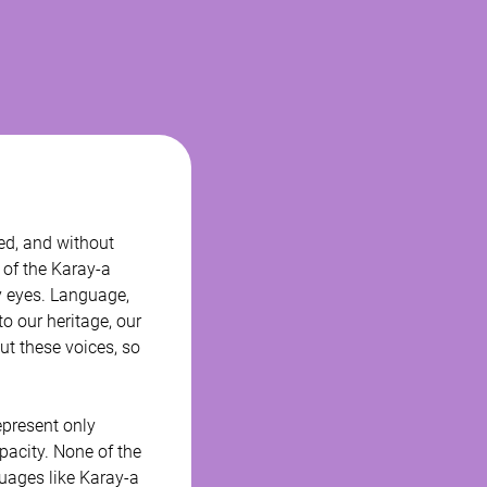
red, and without 
 of the Karay-a 
ry eyes. Language, 
o our heritage, our 
t these voices, so 
present only 
pacity. None of the 
guages like Karay-a