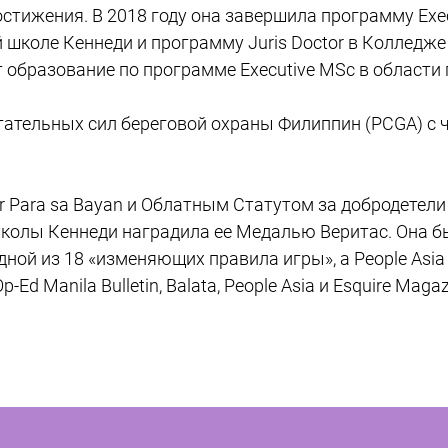
тижения. В 2018 году она завершила программу Execu
 школе Кеннеди и программу Juris Doctor в Колледже
т образование по программе Executive MSc в области
гательных сил береговой охраны Филиппин (PCGA) с
r Para sa Bayan и Облатным Статутом за добродетели 
олы Кеннеди наградила ее Медалью Веритас. Она была
одной из 18 «изменяющих правила игры», а People Asi
Ed Manila Bulletin, Balata, People Asia и Esquire Magaz