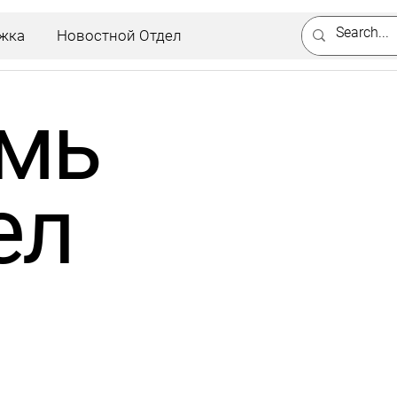
жка
Новостной Отдел
мь
ел