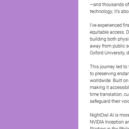
—and thousands of o
technology; it’s abou
I’ve experienced fi
equitable access. D
building both physi
away from public s
Oxford University, 
This journey led to
to preserving enda
worldwide. Built on 
making it accessibl
time translation, c
safeguard their voic
NightOwl AI is more
NVIDIA Inception an
Starting in the Phi