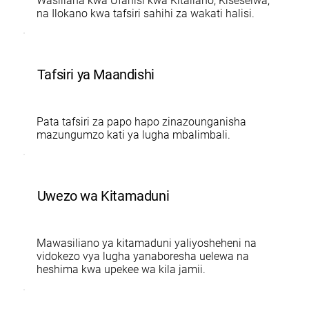
Wasiliana kwa Ufanisi kwa Kitaliano, Kiseselwa,
na Ilokano kwa tafsiri sahihi za wakati halisi.
Tafsiri ya Maandishi
Pata tafsiri za papo hapo zinazounganisha
mazungumzo kati ya lugha mbalimbali.
Uwezo wa Kitamaduni
Mawasiliano ya kitamaduni yaliyosheheni na
vidokezo vya lugha yanaboresha uelewa na
heshima kwa upekee wa kila jamii.