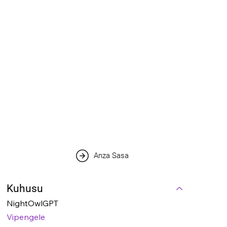
Anza Sasa
Kuhusu
NightOwlGPT
Vipengele