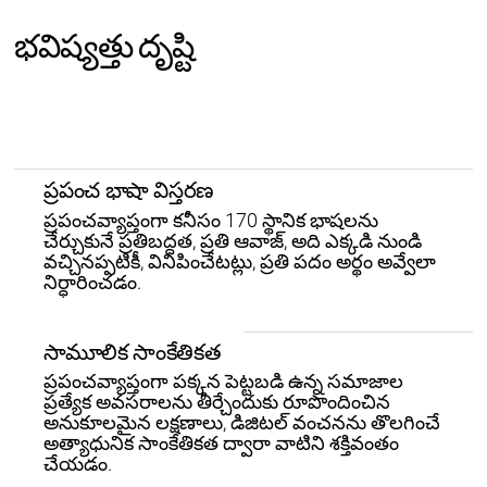
భవిష్యత్తు దృష్టి
ప్రపంచ భాషా విస్తరణ
ప్రపంచవ్యాప్తంగా కనీసం 170 స్థానిక భాషలను
చేర్చుకునే ప్రతిబద్ధత, ప్రతి ఆవాజ్, అది ఎక్కడి నుండి
వచ్చినప్పటికీ, వినిపించేటట్లు, ప్రతి పదం అర్థం అవ్వేలా
నిర్ధారించడం.
సామూలిక సాంకేతికత
ప్రపంచవ్యాప్తంగా పక్కన పెట్టబడి ఉన్న సమాజాల
ప్రత్యేక అవసరాలను తీర్చేందుకు రూపొందించిన
అనుకూలమైన లక్షణాలు, డిజిటల్ వంచనను తొలగించే
అత్యాధునిక సాంకేతికత ద్వారా వాటిని శక్తివంతం
చేయడం.