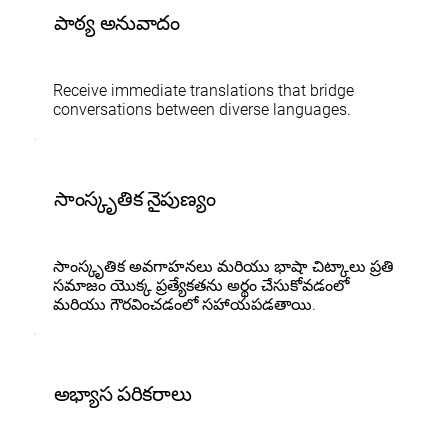
పాఠ్య అనువాదం
Receive immediate translations that bridge
conversations between diverse languages.
సాంస్కృతిక నైపుణ్యం
సాంస్కృతిక అవగాహనలు మరియు భాషా చిట్కాలు ప్రతి
సమాజం యొక్క ప్రత్యేకతను అర్థం చేసుకోవడంలో
మరియు గౌరవించడంలో సహాయపడతాయి.
అభ్యాస పరికరాలు