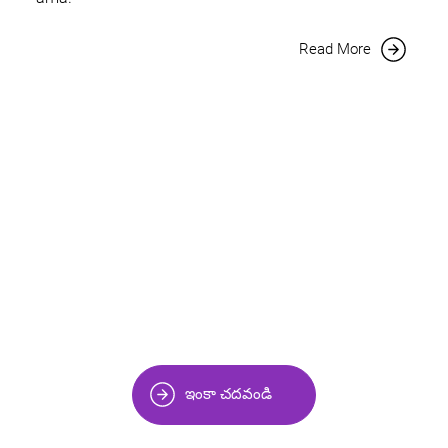
Read More
ఇంకా చదవండి