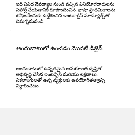
ఇది వివిధ నేపథ్యాల నుండి వచ్చిన వినియోగదారులను
సపోర్ట్ చేయడానికి రూపొందించిన, భాషా ప్రాథమికాలను
బోధించేందుకు ఉద్దేశించిన ఇంటరాక్టివ్ మాడ్యూల్స్‌తో
నిమగ్నమవండి.
అందుబాటులో ఉంచడం మొదటి డిజైన్
అందుబాటులో ఉన్నతమైన అనుకూలత దృష్టితో
అభివృద్ధి చేసిన ఇంటర్ఫేస్ మరియు లక్షణాలు,
వికలాంగులతో ఉన్న వ్యక్తులకు ఉపయోగితత్వాన్ని
నిర్ధారించడం.