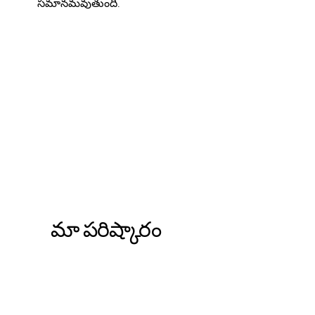
సమానమవుతుంది.
మా పరిష్కారం