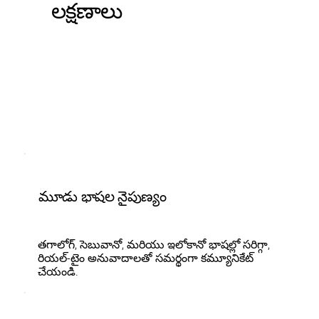
లక్షణాలు
మూడు భాషల నైపుణ్యం
తగాలోగ్, సెబువానో, మరియు ఇలోకానో భాషల్లో సరిగ్గా,
రియల్-టైం అనువాదాలతో సమర్థంగా కమ్యూనికేట్
చేయండి.