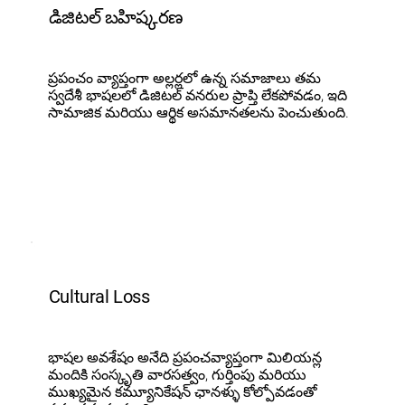
డిజిటల్ బహిష్కరణ
ప్రపంచం వ్యాప్తంగా అల్లర్లలో ఉన్న సమాజాలు తమ
స్వదేశీ భాషలలో డిజిటల్ వనరుల ప్రాప్తి లేకపోవడం, ఇది
సామాజిక మరియు ఆర్థిక అసమానతలను పెంచుతుంది.
Cultural Loss
భాషల అవశేషం అనేది ప్రపంచవ్యాప్తంగా మిలియన్ల
మందికి సంస్కృతి వారసత్వం, గుర్తింపు మరియు
ముఖ్యమైన కమ్యూనికేషన్ ఛానళ్ళు కోల్పోవడంతో