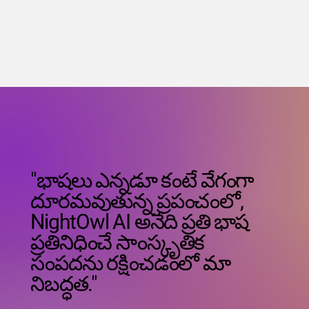
"భాషలు ఎన్నడూ కంటే వేగంగా
దూరమవుతున్న ప్రపంచంలో,
NightOwl AI అనేది ప్రతి భాష
ప్రతినిధించే సాంస్కృతిక
సంపదను రక్షించడంలో మా
నిబద్ధత."