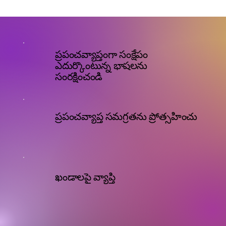
ప్రపంచవ్యాప్తంగా సంక్షేపం
ఎదుర్కొంటున్న భాషలను
సంరక్షించండి
ప్రపంచవ్యాప్త సమగ్రతను ప్రోత్సహించు
ఖండాలపై వ్యాప్తి