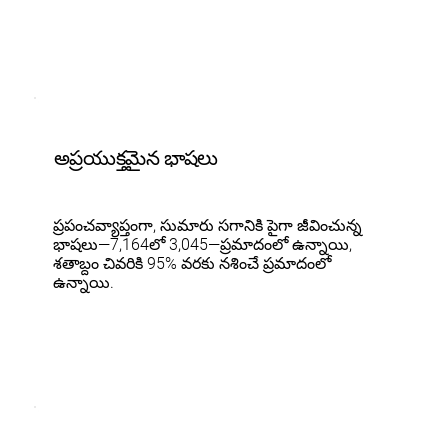
అప్రయుక్తమైన భాషలు
ప్రపంచవ్యాప్తంగా, సుమారు సగానికి పైగా జీవించున్న
భాషలు—7,164లో 3,045—ప్రమాదంలో ఉన్నాయి,
శతాబ్దం చివరికి 95% వరకు నశించే ప్రమాదంలో
ఉన్నాయి.