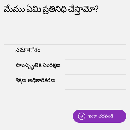
మేము ఏమి ప్రతినిధి చేస్తామో?
సమावేశం
సాంస్కృతిక సంరక్షణ
శిక్షణ అధికారికరణ
ఇంకా చదవండి