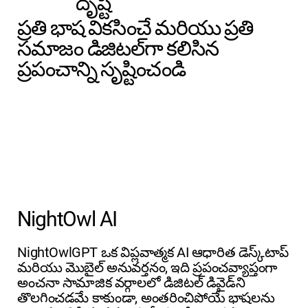
దృష్టి
ప్రతి భాష వికసించే మరియు ప్రతి
సమాజం డిజిటల్‌గా కలిసిన
ప్రపంచాన్ని సృష్టించండి
NightOwl AI
NightOwlGPT ఒక విప్లవాత్మక AI ఆధారిత డెస్క్‌టాప్
మరియు మొబైల్ అనువర్తనం, ఇది ప్రపంచవ్యాప్తంగా
అంచనా సామాజిక వర్గాలలో డిజిటల్ డివైడ్‌ని
తొలగించడమే కాకుండా, అంతరించిపోయే భాషలను