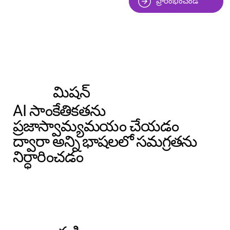
ప్రారంభించండి
మిషన్
AI సాంకేతికతను
ప్రజాస్వామ్యమయం చేయడం
ద్వారా అన్ని భాషలలో సమగ్రతను
నిర్ధారించడం