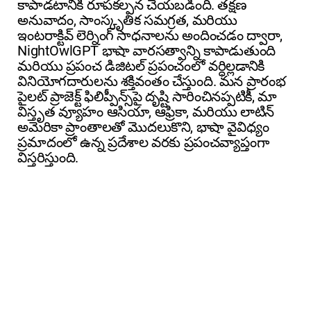
కాపాడటానికి రూపకల్పన చేయబడింది. తక్షణ
అనువాదం, సాంస్కృతిక సమగ్రత, మరియు
ఇంటరాక్టివ్ లెర్నింగ్ సాధనాలను అందించడం ద్వారా,
NightOwlGPT భాషా వారసత్వాన్ని కాపాడుతుంది
మరియు ప్రపంచ డిజిటల్ ప్రపంచంలో వర్ధిల్లడానికి
వినియోగదారులను శక్తివంతం చేస్తుంది. మన ప్రారంభ
పైలట్ ప్రాజెక్ట్ ఫిలిప్పీన్స్‌పై దృష్టి సారించినప్పటికీ, మా
విస్తృత వ్యూహం ఆసియా, ఆఫ్రికా, మరియు లాటిన్
అమెరికా ప్రాంతాలతో మొదలుకొని, భాషా వైవిధ్యం
ప్రమాదంలో ఉన్న ప్రదేశాల వరకు ప్రపంచవ్యాప్తంగా
విస్తరిస్తుంది.