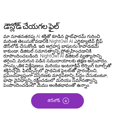
డౌన్లోడ్ చేయగల ఫైల్
మా నూతనతరపు AI శక్తితో కూడిన ప్లాట్‌ఫారమ్ గురించి
మరింత తెలుసుకోవడానికి NightOwl AI ఎగ్జిక్యూటివ్ బ్రీఫ్
డౌన్‌లోడ్ చేసుకోండి. ఇది అగ్రహస్త భాషలను కాపాడడమే
కాకుండా, డిజిటల్ సమానత్వాన్ని ప్రోత్సహించడానికి
రూపొందించబడింది. NightOwl AI డిజిటల్ వ్యత్యాసాన్ని
తగ్గించి, మరుగున పడిన సముదాయాలకు తక్షణ అనువాదం,
సాంస్కృతిక విశ్లేషణలు, మరియు ఇంటరాక్టివ్ లెర్నింగ్ టూల్స్‌తో
శక్తినిచ్చేది. ఫిలిప్పీన్స్‌లో ప్రాథమిక పైలట్‌తో ప్రారంభించి,
ప్రపంచవ్యాప్తంగా విస్తరణకు మార్గపటాన్ని సిద్దం చేసుకుంటూ,
భాషా వైవిధ్యాన్ని రక్షించడంలో మరియు సమానత్వాన్ని
పెంపొందించడంలో మేము అంకితభావంతో ఉన్నాం.
డౌన్‌లోడ్