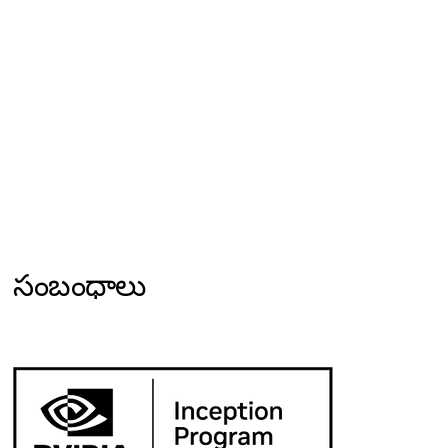
సంబంధాలు