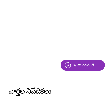
ఇంకా చదవండి
వార్తల నివేదికలు