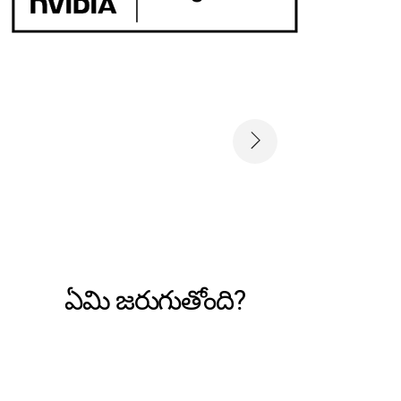
ఏమి జరుగుతోంది?