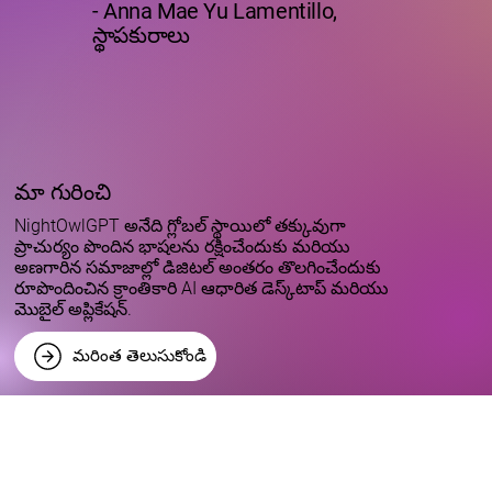
- Anna Mae Yu Lamentillo,
స్థాపకురాలు
మా గురించి
NightOwlGPT అనేది గ్లోబల్ స్థాయిలో తక్కువుగా
ప్రాచుర్యం పొందిన భాషలను రక్షించేందుకు మరియు
అణగారిన సమాజాల్లో డిజిటల్ అంతరం తొలగించేందుకు
రూపొందించిన క్రాంతికారి AI ఆధారిత డెస్క్‌టాప్ మరియు
మొబైల్ అప్లికేషన్.
మరింత తెలుసుకోండి