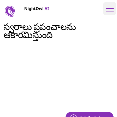
స్వరాలు ప్రపంచాలను
ఆకారమిస్తుంది