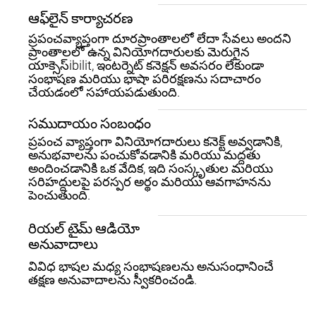
ఆఫ్‌లైన్ కార్యాచరణ
ప్రపంచవ్యాప్తంగా దూరప్రాంతాలలో లేదా సేవలు అందని
ప్రాంతాలలో ఉన్న వినియోగదారులకు మెరుగైన
యాక్సెస్ibilit, ఇంటర్నెట్ కనెక్షన్ అవసరం లేకుండా
సంభాషణ మరియు భాషా పరిరక్షణను సదాచారం
చేయడంలో సహాయపడుతుంది.
సముదాయం సంబంధం
ప్రపంచ వ్యాప్తంగా వినియోగదారులు కనెక్ట్ అవ్వడానికి,
అనుభవాలను పంచుకోవడానికి మరియు మద్దతు
అందించడానికి ఒక వేదిక, ఇది సంస్కృతుల మరియు
సరిహద్దులపై పరస్పర అర్థం మరియు ఆవగాహనను
పెంచుతుంది.
రియల్ టైమ్ ఆడియో
అనువాదాలు
వివిధ భాషల మధ్య సంభాషణలను అనుసంధానించే
తక్షణ అనువాదాలను స్వీకరించండి.