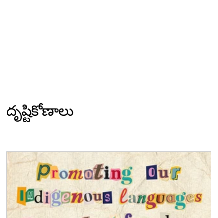
దృష్టికోణాలు