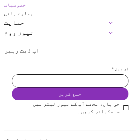
خصوصیات
ہمارے بانی
حمایت
نیوز روم
اپ ڈیٹ رہیں
ای میل
*
جمع کریں
جی ہاں، مجھے آپ کے نیوز لیٹر میں 
سبسکرائب کریں۔