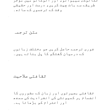
تگالوگ، سیبوانو، اور الوکانو میں مؤثر
طریقے سے بات چیت کریں، درست اور حقیقی
وقت کے ترجموں کے ساتھ۔
متن ترجمہ
فوری ترجمے حاصل کریں جو مختلف زبانوں
کے درمیان گفتگو کا پل بناتے ہیں۔
ثقافتی صلاحیت
ثقافتی بصیرتوں اور زبان کے مشوروں کا
انضمام ہر کمیونٹی کی انفرادیت کی سمجھ
اور احترام کو بڑھاتا ہے۔