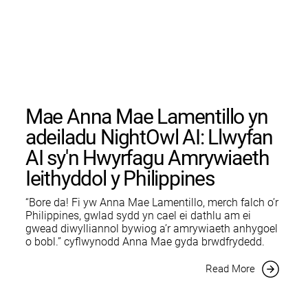
Mae Anna Mae Lamentillo yn
adeiladu NightOwl AI: Llwyfan
AI sy'n Hwyrfagu Amrywiaeth
Ieithyddol y Philippines
“Bore da! Fi yw Anna Mae Lamentillo, merch falch o’r
Philippines, gwlad sydd yn cael ei dathlu am ei
gwead diwylliannol bywiog a’r amrywiaeth anhygoel
o bobl.” cyflwynodd Anna Mae gyda brwdfrydedd.
Read More