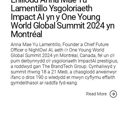
Lamentillo Ysgoloriaeth
Impact AI yn y One Young
World Global Summit 2024 yn
Montréal
Anna Mae Yu Lamentillo, Founder a Chief Future
Officer o NightOwl AI, aeth i'r One Young World
Global Summit 2024 yn Montréal, Canada, fel un o’r
pum derbynnydd o’r ysgoloriaeth ImpactAI prestigius,
a roddwyd gan The BrandTech Group. Cynhaliwyd y
summit rhwng 18 a 21 Medi, a chasglodd arweinwyr
ifanc o dros 190 o wledydd er mwyn cyflymu effaith
gymdeithasol ar raddfa fyd-eang.
Read More