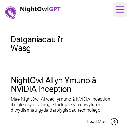
Datganiadau i'r
Wasg
NightOwl AI yn Ymuno â
NVIDIA Inception
Mae NightOwl AI wedi ymuno â NVIDIA Inception,
rhaglen sy'n cefnogi startups sy'n chwyldroi
diwydiannau gyda datblygiadau technolegol.
Read More