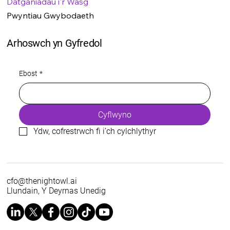
Datganiadau i'r Wasg
Pwyntiau Gwybodaeth
Arhoswch yn Gyfredol
Ebost
*
Cyflwyno
Ydw, cofrestrwch fi i’ch cylchlythyr
cfo@thenightowl.ai
Llundain, Y Deyrnas Unedig