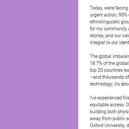
Today, we’re facing 
urgent action, 95% 
ethnolinguistic grou
for my community an
stories, and our va
integral to our ident
The global imbalan
18.7% of the global
top 20 countries le
—and thousands of o
technology; it’s abou
I’ve experienced fi
equitable access. D
building both physi
away from public s
Oxford University, 