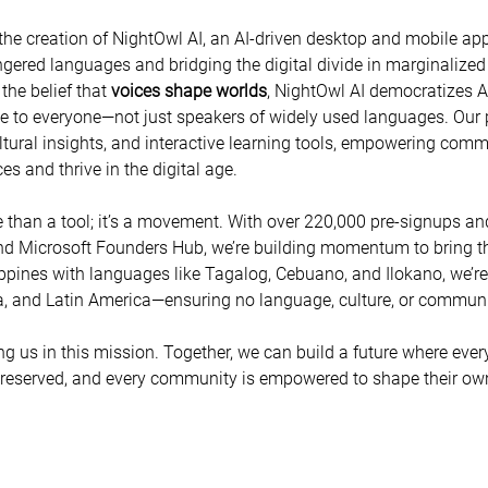
 the creation of NightOwl AI, an AI-driven desktop and mobile app
ngered languages and bridging the digital divide in marginalize
the belief that 
voices shape worlds
, NightOwl AI democratizes A
e to everyone—not just speakers of widely used languages. Our p
ultural insights, and interactive learning tools, empowering comm
es and thrive in the digital age. 
 than a tool; it’s a movement. With over 220,000 pre-signups an
d Microsoft Founders Hub, we’re building momentum to bring this
lippines with languages like Tagalog, Cebuano, and Ilokano, we’re
ca, and Latin America—ensuring no language, culture, or community
ng us in this mission. Together, we can build a future where every
preserved, and every community is empowered to shape their own