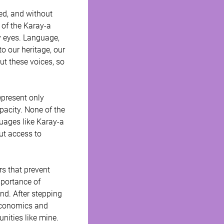
red, and without 
 of the Karay-a 
ry eyes. Language, 
o our heritage, our 
t these voices, so 
present only 
pacity. None of the 
guages like Karay-a
ut access to 
rs that prevent 
mportance of 
nd. After stepping 
Economics and 
nities like mine. 