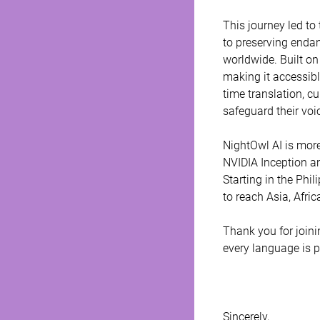
This journey led to
to preserving enda
worldwide. Built on 
making it accessibl
time translation, c
safeguard their voic
NightOwl AI is more
NVIDIA Inception an
Starting in the Phi
to reach Asia, Afri
Thank you for joini
every language is 
Sincerely, 