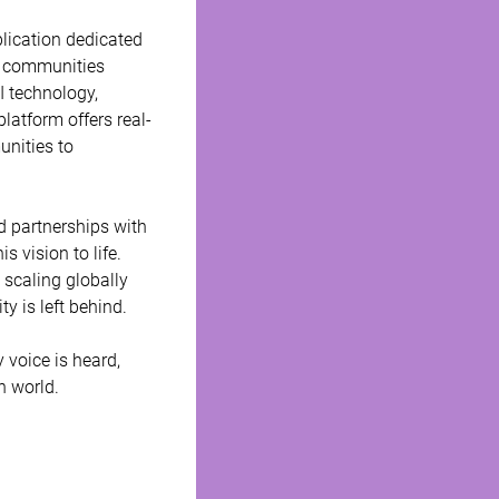
lication dedicated 
d communities 
I technology, 
latform offers real-
unities to 
d partnerships with 
 vision to life. 
 scaling globally 
 is left behind. 
 voice is heard, 
 world. 